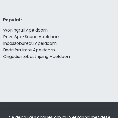
Populair
Woningruil Apeldoorn
Prive Spa-Sauna Apeldoorn
Incassobureau Apeldoorn
Bedrijfsruimte Apeldoorn
Ongediertebestrijding Apeldoorn
© 2019 - 2026 Realisatie en SEO door
SEO-bureau
Lion
We gebruiken cookies om jouw ervaring met deze
Internet. Betaal alleen voor bewezen resultaten?
SEO