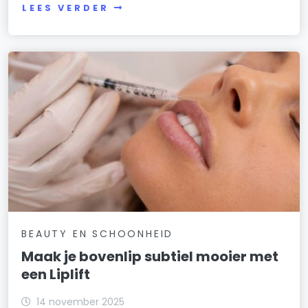
LEES VERDER
BEAUTY EN SCHOONHEID
Maak je bovenlip subtiel mooier met
een Liplift
14 november 2025