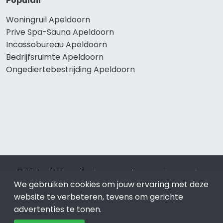
Populair
Woningruil Apeldoorn
Prive Spa-Sauna Apeldoorn
Incassobureau Apeldoorn
Bedrijfsruimte Apeldoorn
Ongediertebestrijding Apeldoorn
© 2019 - 2026 Realisatie en SEO door
SEO-bureau
Lion
We gebruiken cookies om jouw ervaring met deze
Internet. Betaal alleen voor bewezen resultaten?
SEO
optimalisatie No Cure No Pay
.
Apeldoorn
is onderdeel van
website te verbeteren, tevens om gerichte
Lion Internet.
advertenties te tonen.