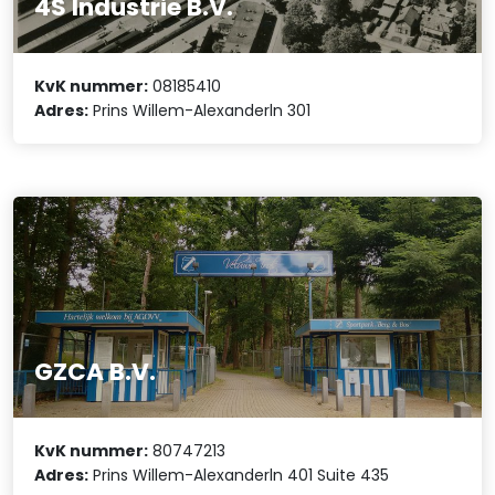
4S Industrie B.V.
KvK nummer:
08185410
Adres:
Prins Willem-Alexanderln 301
GZCA B.V.
KvK nummer:
80747213
Adres:
Prins Willem-Alexanderln 401 Suite 435