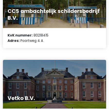
CCS ambachtelijk schildersbedrijf
B.V.
KvK nummer:
80218415
Adres:
Poortweg 4 A
Vetko B.V.