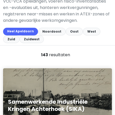
VOL-VCA opleidingen, voeren risico-inventarisaties
en -evaluaties uit, hanteren werkvergunningen,
registreren near-misses en werken in ATEX-zones of
andere gevaarlijke werkomgevingen.
Heel Apeldoorn
Noordoost
Oost
West
Zuid
Zuidwest
143
resultaten
Samenwerkende Industriële
Kringen Achterhoek (SIKA)