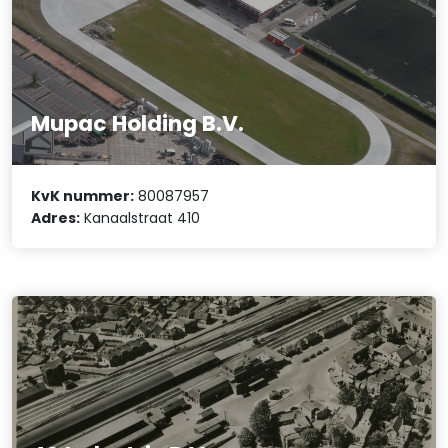
Mupac Holding B.V.
KvK nummer:
80087957
Adres:
Kanaalstraat 410