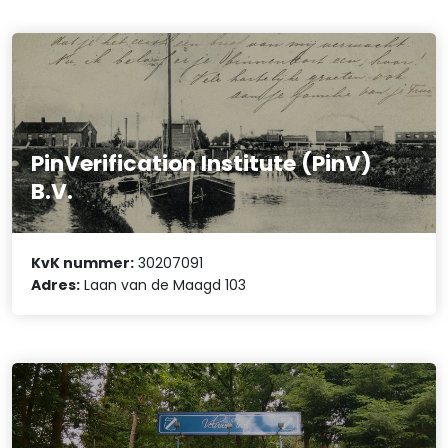
PinVerification Institute (PinV)
B.V.
KvK nummer:
30207091
Adres:
Laan van de Maagd 103