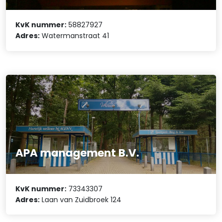
KvK nummer:
58827927
Adres:
Watermanstraat 41
APA management B.V.
KvK nummer:
73343307
Adres:
Laan van Zuidbroek 124