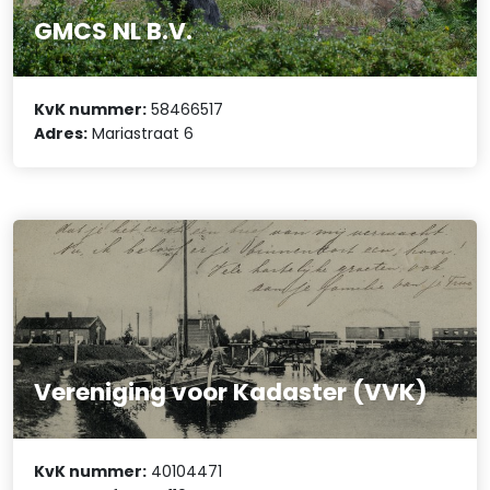
GMCS NL B.V.
KvK nummer:
58466517
Adres:
Mariastraat 6
Vereniging voor Kadaster (VVK)
KvK nummer:
40104471