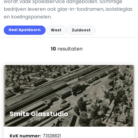
wordt vaak spoedservice aangeboden. Sommige
bedrijven leveren ook glas-in-loodramen, isolatieglas
en koelingspanelen.
Heel Apeldoorn
West
Zuidoost
10
resultaten
Smits Glasstudio
KvK nummer:
73128821