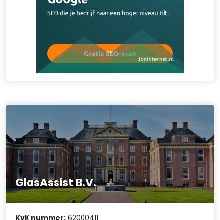
GlasAssist B.V.
KvK nummer:
62000411