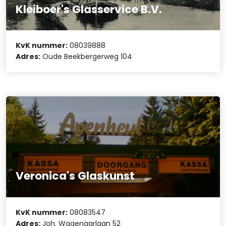
Kleiboer's Glasservice B.V.
KvK nummer:
08039888
Adres:
Oude Beekbergerweg 104
Veronica's Glaskunst
KvK nummer:
08083547
Adres:
Joh. Wagenaarlaan 52