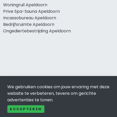
Woningruil Apeldoorn
Prive Spa-Sauna Apeldoorn
Incassobureau Apeldoorn
Bedrijfsruimte Apeldoorn
Ongediertebestrijding Apeldoorn
© 2019 - 2026 Realisatie en SEO door
SEO-bureau
Lion
We gebruiken cookies om jouw ervaring met deze
Internet. Betaal alleen voor bewezen resultaten?
SEO
website te verbeteren, tevens om gerichte
optimalisatie No Cure No Pay
.
Apeldoorn
is onderdeel van
advertenties te tonen.
Lion Internet.
ACCEPTEREN
Beeldcredits