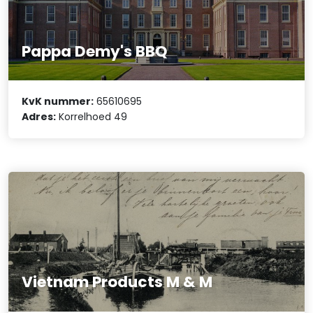
Pappa Demy's BBQ
KvK nummer:
65610695
Adres:
Korrelhoed 49
Vietnam Products M & M