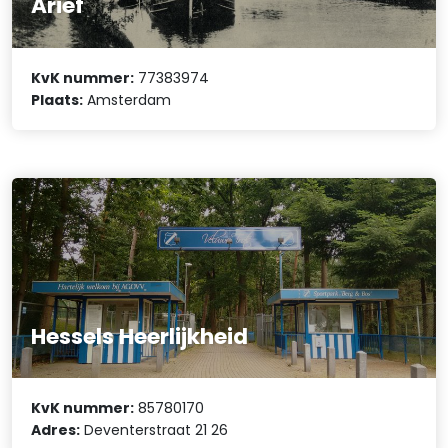
Arief
KvK nummer:
77383974
Plaats:
Amsterdam
Hessels Heerlijkheid
KvK nummer:
85780170
Adres:
Deventerstraat 21 26