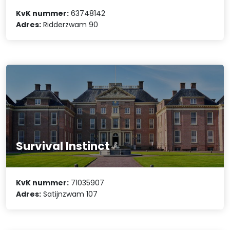
KvK nummer:
63748142
Adres:
Ridderzwam 90
Survival Instinct
KvK nummer:
71035907
Adres:
Satijnzwam 107