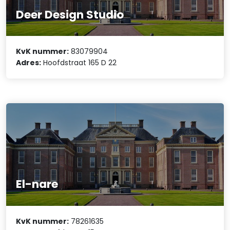
Deer Design Studio
KvK nummer:
83079904
Adres:
Hoofdstraat 165 D 22
El-nare
KvK nummer:
78261635