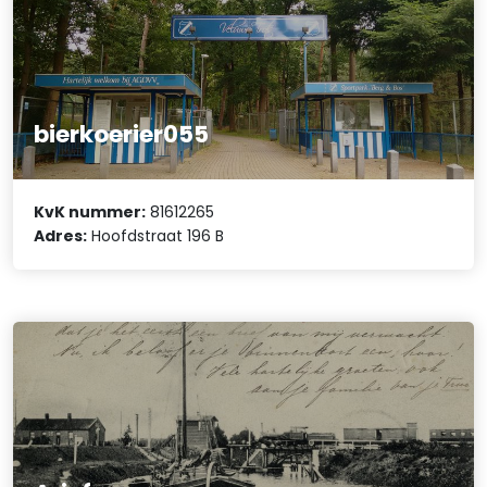
bierkoerier055
KvK nummer:
81612265
Adres:
Hoofdstraat 196 B