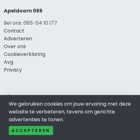
Apeldoorn 055
Bel ons: 085-04 10 177
Contact
Adverteren
Over ons
Cookieverklaring
Avg
Privacy
Direct naar
We gebruiken cookies om jouw ervaring met deze
Rijscholen Apeldoorn
website te verbeteren, tevens om gerichte
Fietswinkels Apeldoorn
advertenties te tonen.
Taxi Apeldoorn
ACCEPTEREN
Kapper Apeldoorn