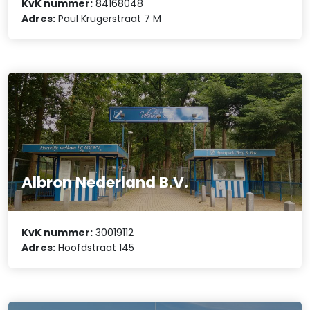
KvK nummer:
84168048
Adres:
Paul Krugerstraat 7 M
Albron Nederland B.V.
KvK nummer:
30019112
Adres:
Hoofdstraat 145