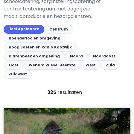
schoolcatering, zorginstellingscatering of
contractcatering aan met dagelijkse
maaltijdproductie en bezorgdiensten.
Heel Apeldoorn
Centrum
Hoenderloo en omgeving
Hoog Soeren en Radio Kootwijk
Klarenbeek en omgeving
Noord
Noordoost
Oost
Wenum Wiesel Beemte
West
Zuid
Zuidwest
325
resultaten