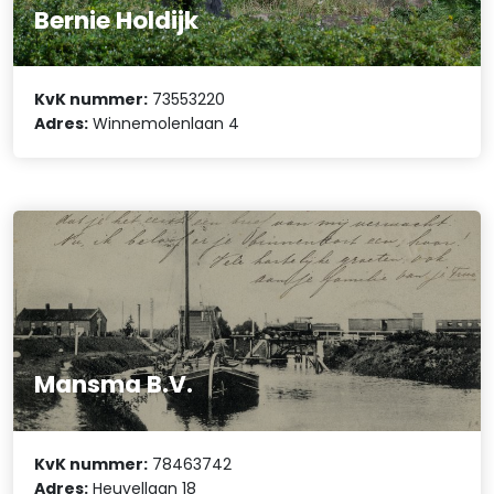
Bernie Holdijk
KvK nummer:
73553220
Adres:
Winnemolenlaan 4
Mansma B.V.
KvK nummer:
78463742
Adres:
Heuvellaan 18