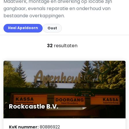
Maatwerk, montage en afwerking op locatie zijn
gangbaar, evenals reparatie en onderhoud van
bestaande overkappingen.
Heel Apeldoorn
Oost
32
resultaten
Rockcastle B.V.
KvK nummer:
80886922