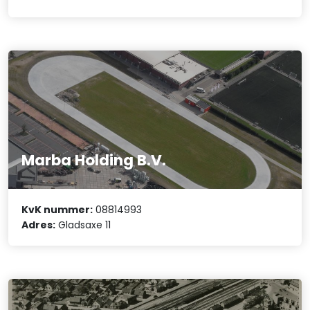
Marba Holding B.V.
KvK nummer:
08814993
Adres:
Gladsaxe 11