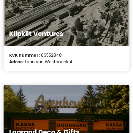
Kiipkiit Ventures
KvK nummer:
86552848
Adres:
Laan van Westenenk 4
Lagrand Deco & Gifts