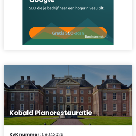
Kobald Pianorestauratie
KvK nummer:
08043026