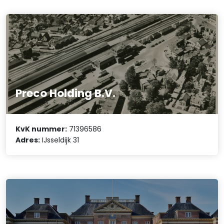
Preco Holding B.V.
KvK nummer:
71396586
Adres:
IJsseldijk 31