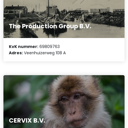
The Production Group B.V.
KvK nummer:
69809763
Adres:
Veenhuizerweg 108 A
CERVIX B.V.