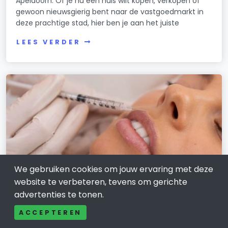
Apeldoorn. Of je nu een huis wilt kopen, verkopen of
gewoon nieuwsgierig bent naar de vastgoedmarkt in
deze prachtige stad, hier ben je aan het juiste
LEES VERDER
We gebruiken cookies om jouw ervaring met deze
website te verbeteren, tevens om gerichte
advertenties te tonen.
BEAUTY EN SCHOONHEID
ACCEPTEREN
Maak je bovenlip subtiel mooier met