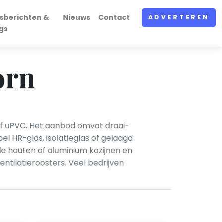
sberichten &
Nieuws
Contact
ADVERTEREN
gs
orn
 of uPVC. Het aanbod omvat draai-
l HR-glas, isolatieglas of gelaagd
e houten of aluminium kozijnen en
ntilatieroosters. Veel bedrijven