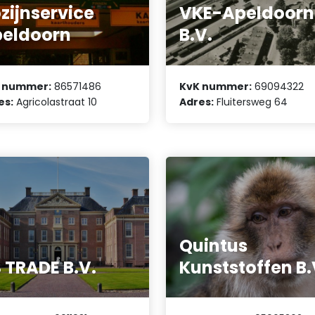
zijnservice
VKE-Apeldoorn
eldoorn
B.V.
 nummer:
86571486
KvK nummer:
69094322
es:
Agricolastraat 10
Adres:
Fluitersweg 64
Quintus
 TRADE B.V.
Kunststoffen B.