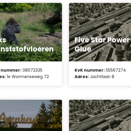
ks
Five Star Power
nststofvloeren
Glue
 nummer:
08072335
KvK nummer:
55567274
es:
1e Wormenseweg 72
Adres:
Jachtlaan 8