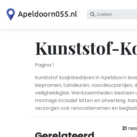
Zoek
op
bedrijfsnaam
of
Kunststof-Ko
KvK
nummer
Pagina 1
Kunststof kozijnbedrijven in Apeldoorn l
kiepramen, tuindeuren, voordeurpartijen, 
veiligheidsglas. Werkzaamheden bestaan u
montage inclusief kitten en afwerking. Aan
verzorgen ook renovatieramen en beglazin
21
res
Gerelateerd