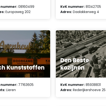
 nummer:
08160499
KvK nummer:
81342705
es:
Europaweg 202
Adres:
Daalakkerweg 4
Den Beste
ch Kunststoffen
kozijnen
 nummer:
77163605
KvK nummer:
85938831
ts:
Lieren
Adres:
Rederijkershoeve 25