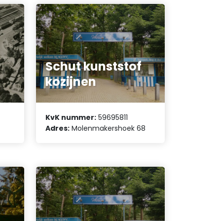
Schut kunststof
kozijnen
KvK nummer:
59695811
Adres:
Molenmakershoek 68