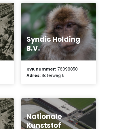
Syndic Holding
B.V.
KvK nummer:
76098850
Adres:
Boterweg 6
Nationale
Kunststof