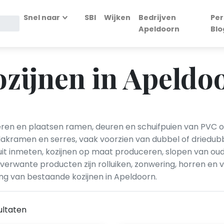
Snel naar
SBI
Wijken
Bedrijven
Per
Apeldoorn
Blo
zijnen in Apeldo
everen en plaatsen ramen, deuren en schuifpuien van PVC
dakramen en serres, vaak voorzien van dubbel of driedubbe
it inmeten, kozijnen op maat produceren, slopen van oud
verwante producten zijn rolluiken, zonwering, horren en ve
g van bestaande kozijnen in Apeldoorn.
ultaten