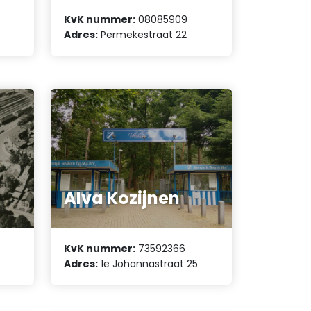
KvK nummer:
08085909
Adres:
Permekestraat 22
Alva Kozijnen
KvK nummer:
73592366
Adres:
1e Johannastraat 25