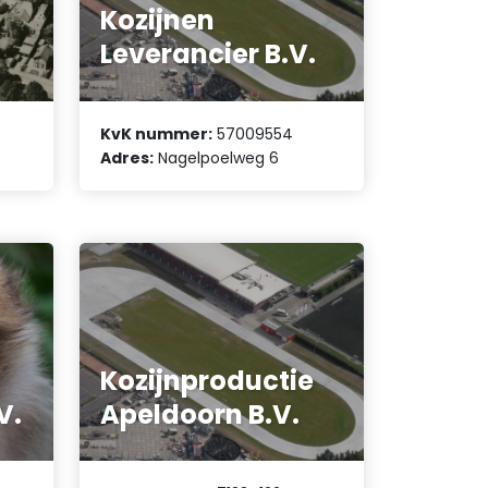
Kozijnen
Leverancier B.V.
KvK nummer:
57009554
Adres:
Nagelpoelweg 6
Kozijnproductie
V.
Apeldoorn B.V.