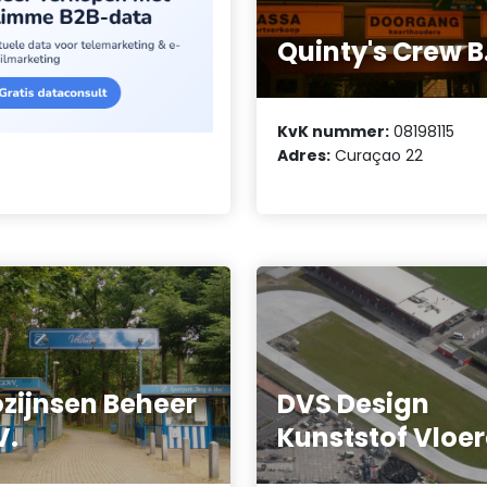
Quinty's Crew B
KvK nummer:
08198115
Adres:
Curaçao 22
zijnsen Beheer
DVS Design
V.
Kunststof Vloe