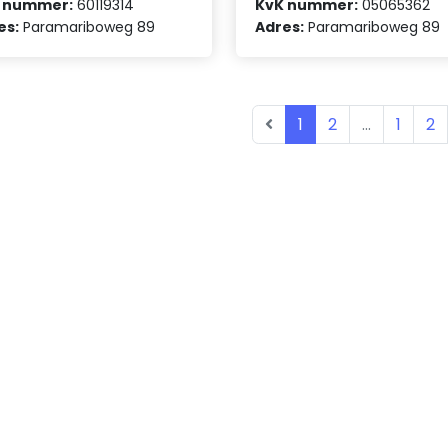
 nummer:
60119314
KvK nummer:
05065362
es:
Paramariboweg 89
Adres:
Paramariboweg 89
1
2
...
1
2