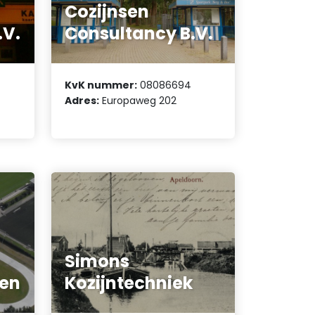
Cozijnsen
.V.
Consultancy B.V.
KvK nummer:
08086694
Adres:
Europaweg 202
Simons
ren
Kozijntechniek