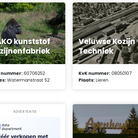
KO kunststof
Veluwse Kozijn
zijnenfabriek
Techniek
 nummer:
60706252
KvK nummer:
08050107
es:
Watermanstraat 52
Plaats:
Lieren
ADVERTENTIE