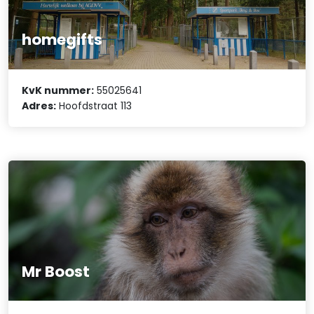
homegifts
KvK nummer:
55025641
Adres:
Hoofdstraat 113
Mr Boost