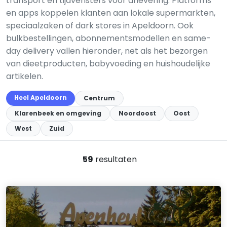
transport en tijdvensters voor aflevering. Platforms
en apps koppelen klanten aan lokale supermarkten,
speciaalzaken of dark stores in Apeldoorn. Ook
bulkbestellingen, abonnementsmodellen en same-
day delivery vallen hieronder, net als het bezorgen
van dieetproducten, babyvoeding en huishoudelijke
artikelen.
Heel Apeldoorn
Centrum
Klarenbeek en omgeving
Noordoost
Oost
West
Zuid
59
resultaten