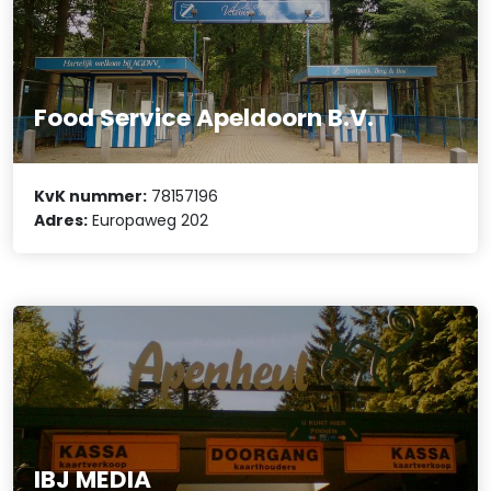
Food Service Apeldoorn B.V.
KvK nummer:
78157196
Adres:
Europaweg 202
IBJ MEDIA