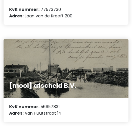
KvK nummer:
77573730
Adres:
Laan van de Kreeft 200
[mooi] afscheid B.V.
KvK nummer:
56957831
Adres:
Van Huutstraat 14