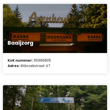
Baaijzorg
KvK nummer:
65966805
Adres:
Ritbroekstraat 47