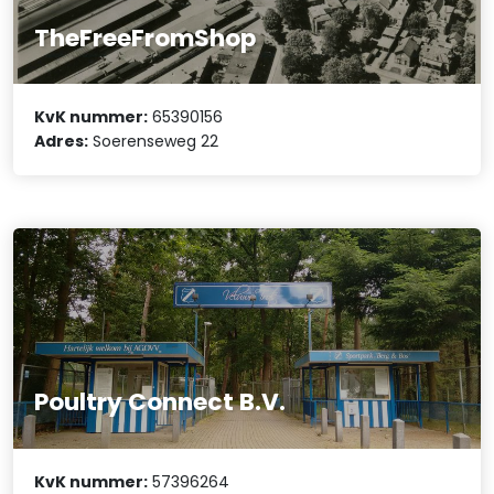
TheFreeFromShop
KvK nummer:
65390156
Adres:
Soerenseweg 22
Poultry Connect B.V.
KvK nummer:
57396264