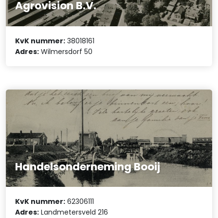
Agrovision B.V.
KvK nummer:
38018161
Adres:
Wilmersdorf 50
Handelsonderneming Booij
KvK nummer:
62306111
Adres:
Landmetersveld 216