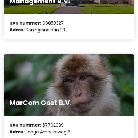
Management B.V.
KvK nummer:
08050327
Adres:
Koninginnelaan 113
MarCom Oost B.V.
KvK nummer:
57702039
Adres:
Lange Amerikaweg 61