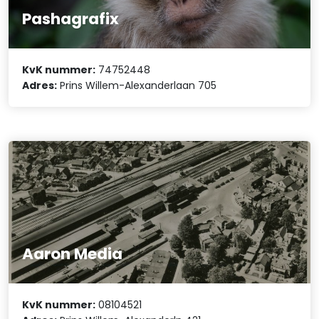
Pashagrafix
KvK nummer:
74752448
Adres:
Prins Willem-Alexanderlaan 705
Aaron Media
KvK nummer:
08104521