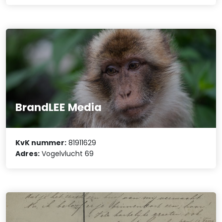
BrandLEE Media
KvK nummer:
81911629
Adres:
Vogelvlucht 69