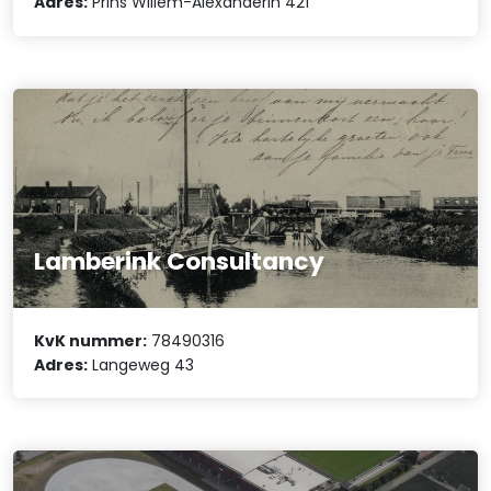
Adres:
Prins Willem-Alexanderln 421
Lamberink Consultancy
KvK nummer:
78490316
Adres:
Langeweg 43