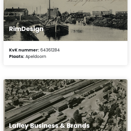
RimDesign
KvK nummer:
64361284
Plaats:
Apeldoorn
Lafley Business & Brands