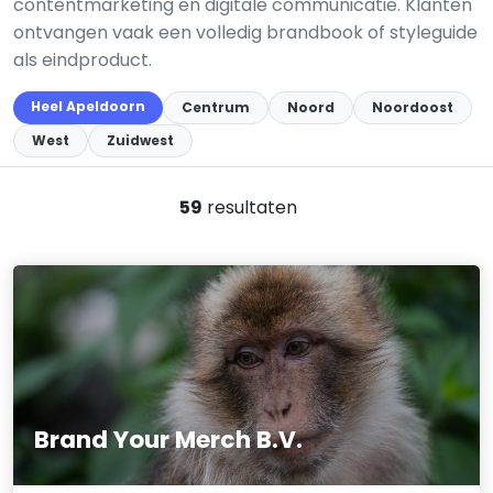
contentmarketing en digitale communicatie. Klanten
ontvangen vaak een volledig brandbook of styleguide
als eindproduct.
Heel Apeldoorn
Centrum
Noord
Noordoost
West
Zuidwest
59
resultaten
Brand Your Merch B.V.