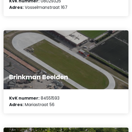
KvK nummer:
08029326
Adres:
Vosselmanstraat 167
Brinkman Beelden
KvK nummer:
84551593
Adres:
Mariastraat 56