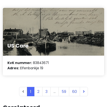
US Care
KvK nummer:
83843671
Adres:
Elfenbankje 19
1
2
3
...
59
60