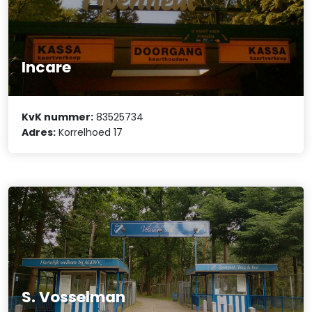
Incare
KvK nummer:
83525734
Adres:
Korrelhoed 17
S. Vosselman