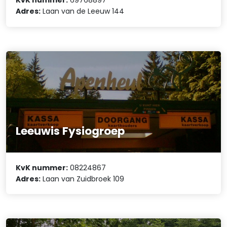
KvK nummer:
69768897
Adres:
Laan van de Leeuw 144
Leeuwis Fysiogroep
KvK nummer:
08224867
Adres:
Laan van Zuidbroek 109