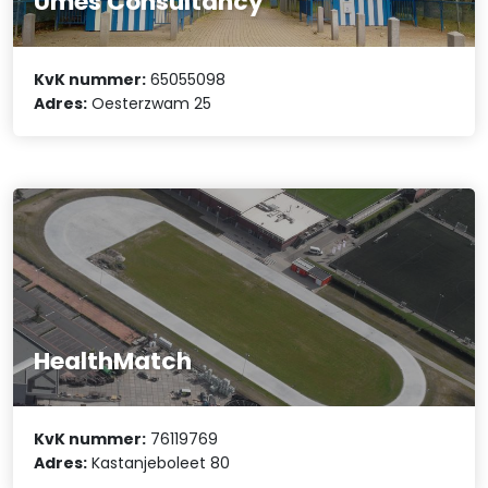
Umes Consultancy
KvK nummer:
65055098
Adres:
Oesterzwam 25
HealthMatch
KvK nummer:
76119769
Adres:
Kastanjeboleet 80