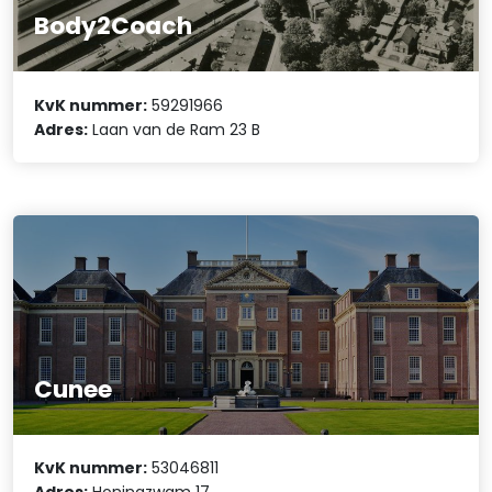
Body2Coach
KvK nummer:
59291966
Adres:
Laan van de Ram 23 B
Cunee
KvK nummer:
53046811
Adres:
Honingzwam 17