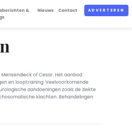
sberichten &
Nieuws
Contact
ADVERTEREN
gs
rn
 Mensendieck of Cesar. Het aanbod
ngen en looptraining. Veelvoorkomende
neurologische aandoeningen zoals de ziekte
ychosomatische klachten. Behandelingen