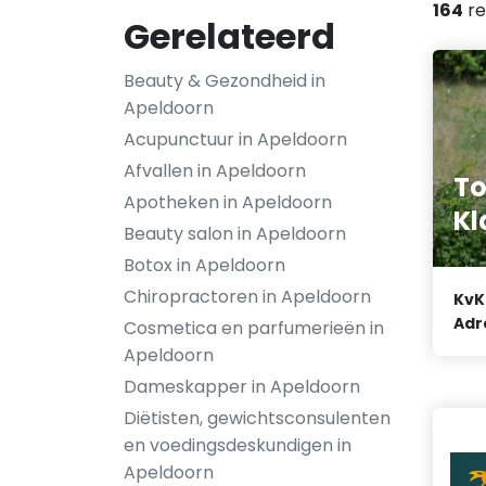
164
re
Gerelateerd
Beauty & Gezondheid in
Apeldoorn
Acupunctuur in Apeldoorn
Afvallen in Apeldoorn
To
Apotheken in Apeldoorn
Kl
Beauty salon in Apeldoorn
Botox in Apeldoorn
Chiropractoren in Apeldoorn
KvK
Adr
Cosmetica en parfumerieën in
Apeldoorn
Dameskapper in Apeldoorn
Diëtisten, gewichtsconsulenten
en voedingsdeskundigen in
Apeldoorn