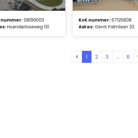
 nummer:
08199003
KvK nummer:
67125808
es:
Hoenderloseweg 131
Adres:
Gerrit Palmlaan 33
1
2
3
...
8