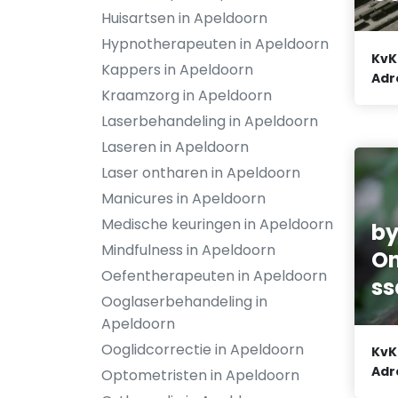
Huisartsen in Apeldoorn
Hypnotherapeuten in Apeldoorn
KvK
Kappers in Apeldoorn
Adr
Kraamzorg in Apeldoorn
Laserbehandeling in Apeldoorn
Laseren in Apeldoorn
Laser ontharen in Apeldoorn
Manicures in Apeldoorn
Medische keuringen in Apeldoorn
by
Mindfulness in Apeldoorn
O
Oefentherapeuten in Apeldoorn
ss
Ooglaserbehandeling in
Apeldoorn
Ooglidcorrectie in Apeldoorn
KvK
Adr
Optometristen in Apeldoorn