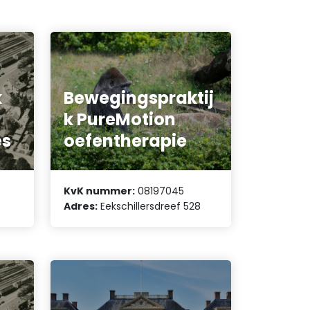
k
Bewegingspraktij
k PureMotion
es
oefentherapie
KvK nummer:
08197045
Adres:
Eekschillersdreef 528