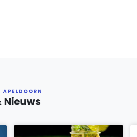
R APELDOORN
& Nieuws