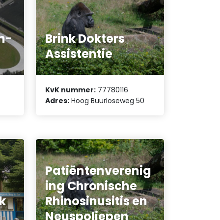
n-
Brink Dokters
Assistentie
KvK nummer:
77780116
Adres:
Hoog Buurloseweg 50
Patiëntenverenig
ing Chronische
k
Rhinosinusitis en
Neuspoliepen