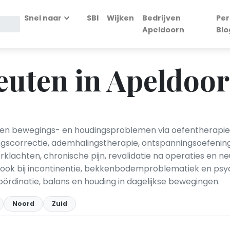
Snel naar
SBI
Wijken
Bedrijven
Per
Apeldoorn
Blo
euten in Apeldoo
en bewegings- en houdingsproblemen via oefentherapie
ngscorrectie, ademhalingstherapie, ontspanningsoefeni
erklachten, chronische pijn, revalidatie na operaties en 
ook bij incontinentie, bekkenbodemproblematiek en ps
oördinatie, balans en houding in dagelijkse bewegingen.
Noord
Zuid