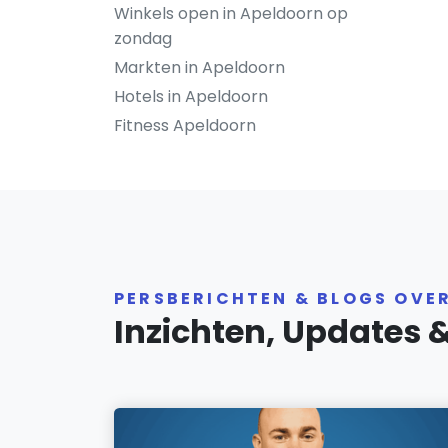
Winkels open in Apeldoorn op
zondag
Markten in Apeldoorn
Hotels in Apeldoorn
Fitness Apeldoorn
PERSBERICHTEN & BLOGS OVE
Inzichten, Updates 