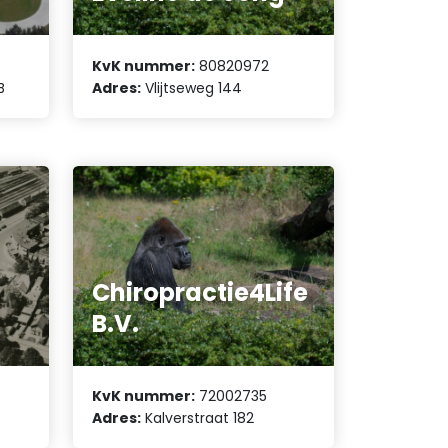
KvK nummer:
80820972
B
Adres:
Vlijtseweg 144
Chiropractie4Life
B.V.
KvK nummer:
72002735
Adres:
Kalverstraat 182