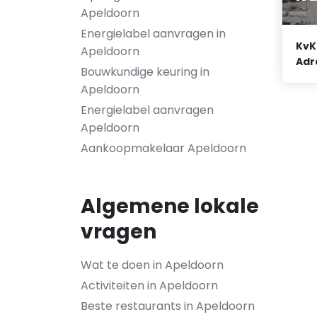
Apeldoorn
Energielabel aanvragen in
KvK
Apeldoorn
Adr
Bouwkundige keuring in
Apeldoorn
Energielabel aanvragen
Apeldoorn
Aankoopmakelaar Apeldoorn
Algemene lokale
vragen
Wat te doen in Apeldoorn
Activiteiten in Apeldoorn
Beste restaurants in Apeldoorn