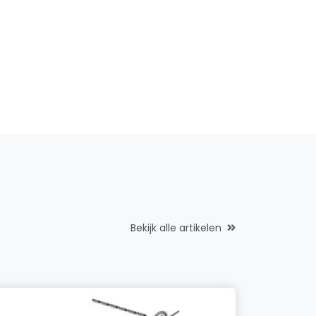
Bekijk alle artikelen