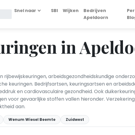
Snel naar
SBI
Wijken
Bedrijven
Per
Apeldoorn
Blo
uringen in Apeld
 rijbewijskeuringen, arbeidsgezondheidskundige onderzoe
 keuringen. Bedrijfsartsen, keuringsartsen en arbeids
oeddruk en cardiovasculaire gezondheid. Ook duikerkeurin
ngen voor gevaarlijke stoffen vallen hieronder. Verzeke
ktheid aan.
Wenum Wiesel Beemte
Zuidwest