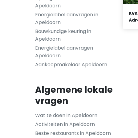
Apeldoorn
KvK
Energielabel aanvragen in
Adr
Apeldoorn
Bouwkundige keuring in
Apeldoorn
Energielabel aanvragen
Apeldoorn
Aankoopmakelaar Apeldoorn
Algemene lokale
vragen
Wat te doen in Apeldoorn
Activiteiten in Apeldoorn
Beste restaurants in Apeldoorn