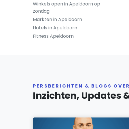
Winkels open in Apeldoorn op
zondag
Markten in Apeldoorn
Hotels in Apeldoorn
Fitness Apeldoorn
PERSBERICHTEN & BLOGS OVE
Inzichten, Updates 