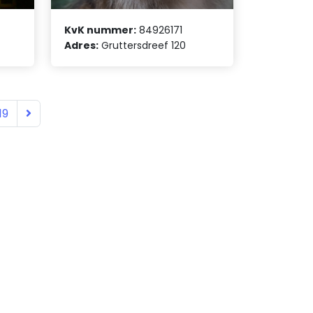
KvK nummer:
84926171
Adres:
Gruttersdreef 120
19