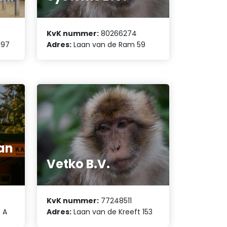
KvK nummer:
80266274
 97
Adres:
Laan van de Ram 59
an
Vetko B.V.
KvK nummer:
77248511
 A
Adres:
Laan van de Kreeft 153