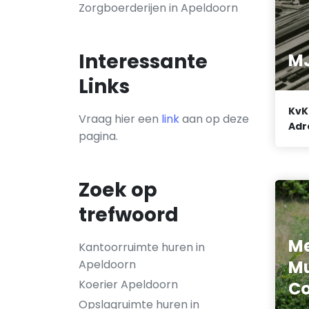
Zorgboerderijen in Apeldoorn
Interessante
MJ
Links
KvK
Vraag hier een
link
aan op deze
Adr
pagina.
Zoek op
trefwoord
M
Kantoorruimte huren in
Mu
Apeldoorn
Koerier Apeldoorn
Co
Opslagruimte huren in