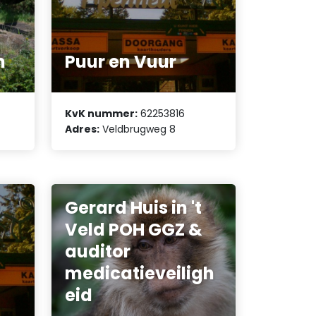
n
Puur en Vuur
KvK nummer:
62253816
Adres:
Veldbrugweg 8
Gerard Huis in 't
Veld POH GGZ &
auditor
medicatieveiligh
eid