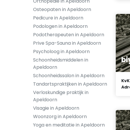
Orthopedie in Apeldoorn
Osteopaten in Apeldoorn
Pedicure in Apeldoorn
Podologen in Apeldoorn
Podotherapeuten in Apeldoorn
Prive Spa-Sauna in Apeldoorn
Psycholoog in Apeldoorn
bi
Schoonheidsmiddelen in
Apeldoorn
Schoonheidssalon in Apeldoorn
KvK
Tandartspraktijken in Apeldoorn
Adr
Verloskundige praktijk in
Apeldoorn
Visagie in Apeldoorn
Woonzorg in Apeldoorn
Yoga en meditatie in Apeldoorn