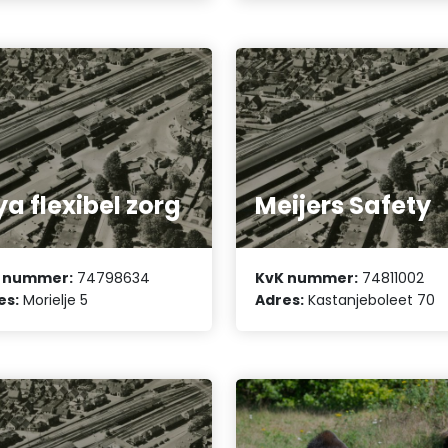
ya flexibel zorg
Meijers Safety
 nummer:
74798634
KvK nummer:
74811002
es:
Morielje 5
Adres:
Kastanjeboleet 70