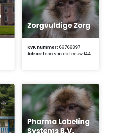
O
Zorgvuldige Zorg
KvK nummer:
69768897
Adres:
Laan van de Leeuw 144
Pharma Labeling
Systems B.V.