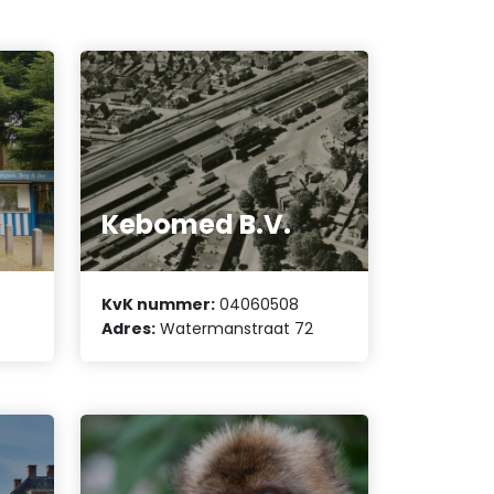
Kebomed B.V.
KvK nummer:
04060508
Adres:
Watermanstraat 72