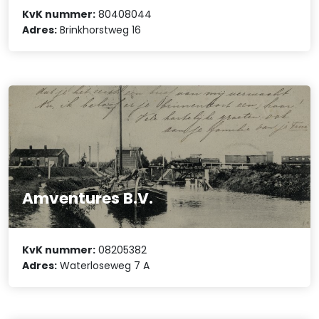
KvK nummer:
80408044
Adres:
Brinkhorstweg 16
Amventures B.V.
KvK nummer:
08205382
Adres:
Waterloseweg 7 A