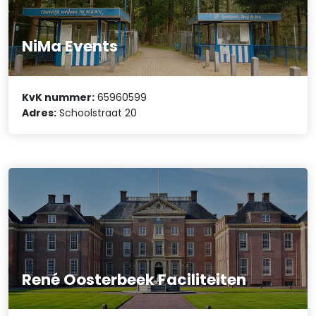
NiMa Events
KvK nummer:
65960599
Adres:
Schoolstraat 20
René Oosterbeek Faciliteiten