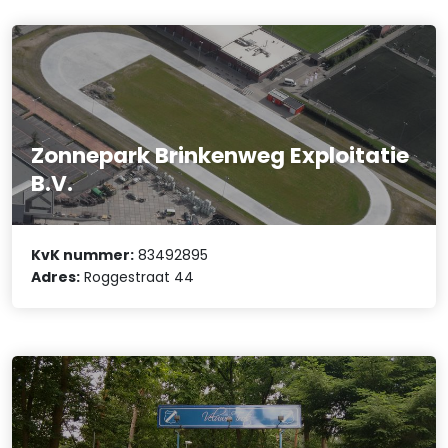
Zonnepark Brinkenweg Exploitatie
B.V.
KvK nummer:
83492895
Adres:
Roggestraat 44