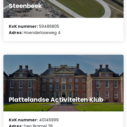
Steenbeek
KvK nummer:
59486805
Adres:
Hoenderloseweg 4
Plattelandse Activiteiten Klub
KvK nummer:
40146999
Adres:
Den Bramel 28