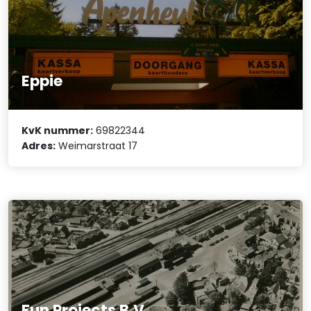
Eppie
KvK nummer:
69822344
Adres:
Weimarstraat 17
Fun Projects B.V.