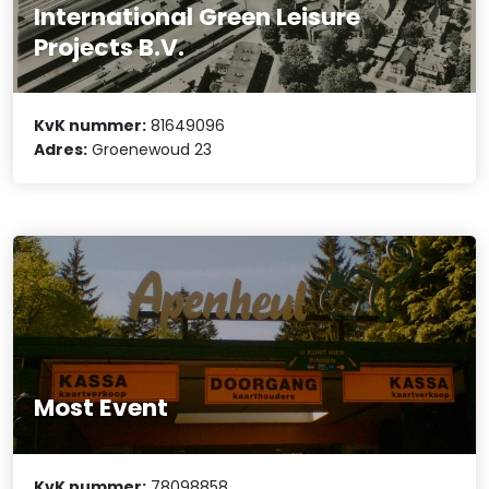
International Green Leisure
Projects B.V.
KvK nummer:
81649096
Adres:
Groenewoud 23
Most Event
KvK nummer:
78098858