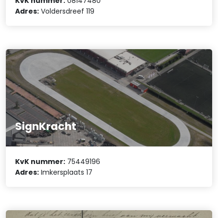
KvK nummer:
08147480
Adres:
Voldersdreef 119
SignKracht
KvK nummer:
75449196
Adres:
Imkersplaats 17