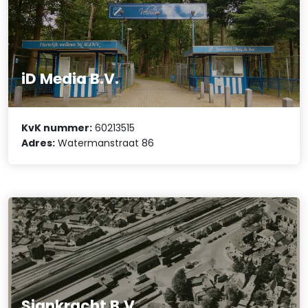
iD Media B.V.
KvK nummer:
60213515
Adres:
Watermanstraat 86
Signkracht B.V.