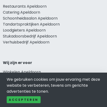
Restaurants Apeldoorn
Catering Apeldoorn
Schoonheidssalon Apeldoorn
Tandartspraktijken Apeldoorn
Loodgieters Apeldoorn
Stukadoorsbedrijf Apeldoorn
Verhuisbedrijf Apeldoorn
Wij zijn er voor
Winkelen Apeldoorn
Meubel-Woonwinkel Apeldoorn
We gebruiken cookies om jouw ervaring met deze
Appartementen- en Kamerverhuur Apeldoorn
website te verbeteren, tevens om gerichte
Camping Apeldoorn
advertenties te tonen.
Overnachten Apeldoorn
ACCEPTEREN
Vakantiehuis Apeldoorn