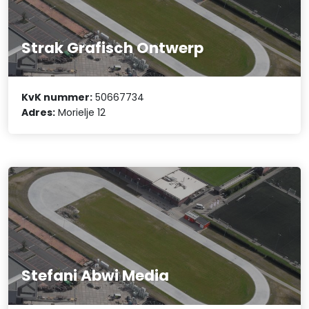
Strak Grafisch Ontwerp
KvK nummer:
50667734
Adres:
Morielje 12
Stefani Abwi Media