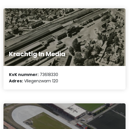
Krachtig In Media
KvK nummer:
73618330
Adres:
Vliegenzwam 120