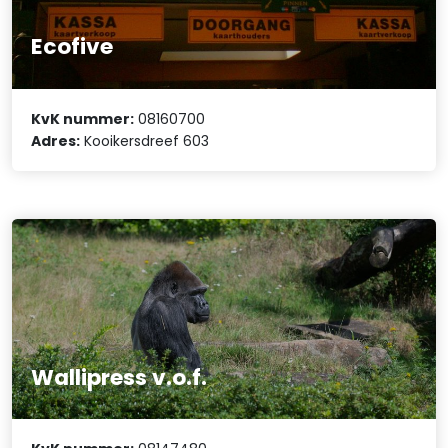
Ecofive
KvK nummer:
08160700
Adres:
Kooikersdreef 603
Wallipress v.o.f.