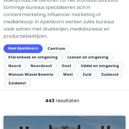
videoproductie behoren tot het standaardaanbod.
Sommige bureaus specialiseren zich in
contentmarketing, influencer marketing of
mediainkoop. In Apeldoorn werken zulke bureaus
vaak samen met drukkerijen, mediabureaus en
productiebedrijven.
Heel Apeldoorn
Centrum
Klarenbeek en omgeving
Loenen en omgeving
Noord
Noordoost
Oost
Uddel en omgeving
Wenum Wiesel Beemte
West
Zuid
Zuidoost
Zuidwest
443
resultaten