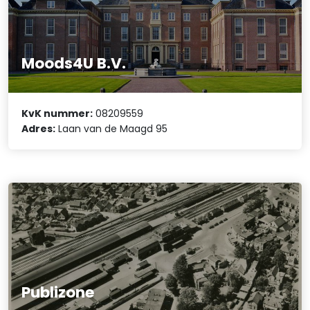
Moods4U B.V.
KvK nummer:
08209559
Adres:
Laan van de Maagd 95
Publizone