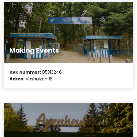
Making Events
KvK nummer:
85313246
Adres:
Voshuizen 16