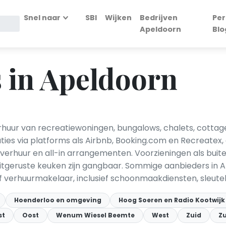
Snel naar
SBI
Wijken
Bedrijven
Per
Apeldoorn
Blo
 in Apeldoorn
uur van recreatiewoningen, bungalows, chalets, cottages 
via platforms als Airbnb, Booking.com en Recreatex, of 
verhuur en all-in arrangementen. Voorzieningen als buit
 uitgeruste keuken zijn gangbaar. Sommige aanbieders in
verhuurmakelaar, inclusief schoonmaakdiensten, sleute
Hoenderloo en omgeving
Hoog Soeren en Radio Kootwijk
st
Oost
Wenum Wiesel Beemte
West
Zuid
Z