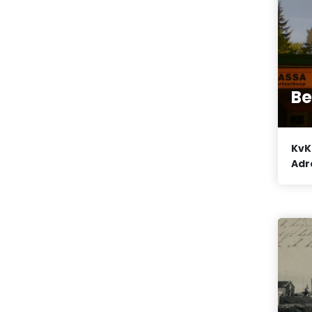
Be
KvK
Adr