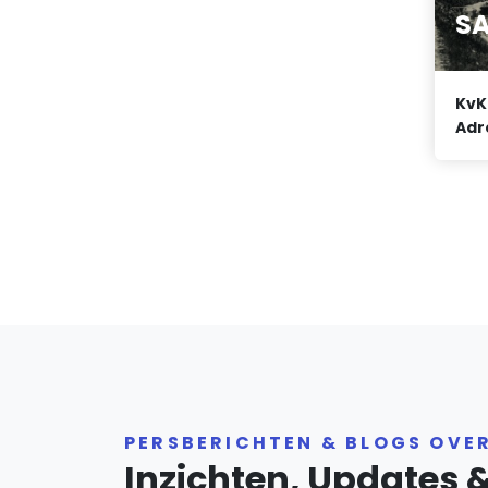
S
KvK
Adr
PERSBERICHTEN & BLOGS OVE
Inzichten, Updates 