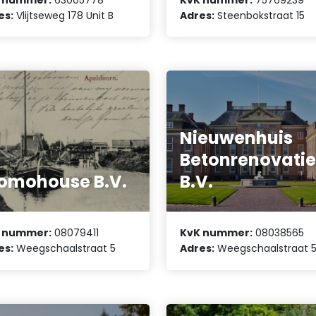
es:
Vlijtseweg 178 Unit B
Adres:
Steenbokstraat 15
Nieuwenhuis
Betonrenovati
omohouse B.V.
B.V.
 nummer:
08079411
KvK nummer:
08038565
es:
Weegschaalstraat 5
Adres:
Weegschaalstraat 