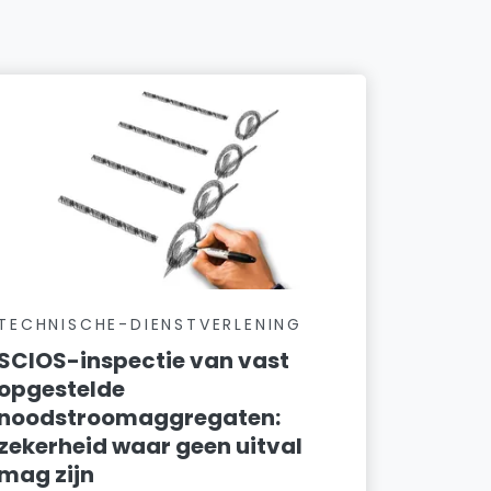
TECHNISCHE-DIENSTVERLENING
SCIOS-inspectie van vast
opgestelde
noodstroomaggregaten:
zekerheid waar geen uitval
mag zijn