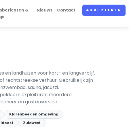
sberichten &
Nieuws
Contact
ADVERTEREN
gs
en landhuizen voor kort- en langverblijf.
rechtstreekse verhuur. Gebruikelijk zijn
enzwembad, sauna, jacuzzi,
 Apeldoorn exploiteren meerdere
lbeheer en gastenservice.
Klarenbeek en omgeving
uidoost
Zuidwest