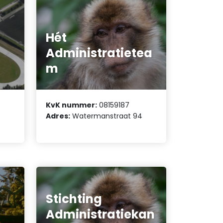
Hét
Administratietea
m
KvK nummer:
08159187
Adres:
Watermanstraat 94
Stichting
Administratiekan