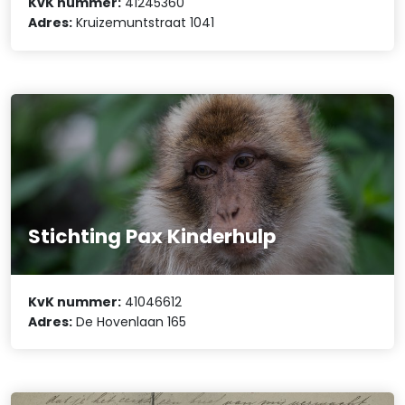
KvK nummer:
41245360
Adres:
Kruizemuntstraat 1041
Stichting Pax Kinderhulp
KvK nummer:
41046612
Adres:
De Hovenlaan 165