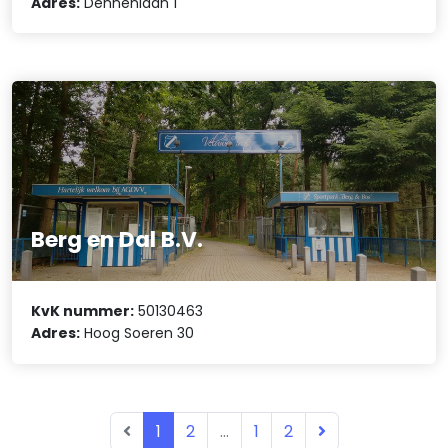
Adres:
Dennenlaan 1
Berg en Dal B.V.
KvK nummer:
50130463
Adres:
Hoog Soeren 30
1
2
...
1
2