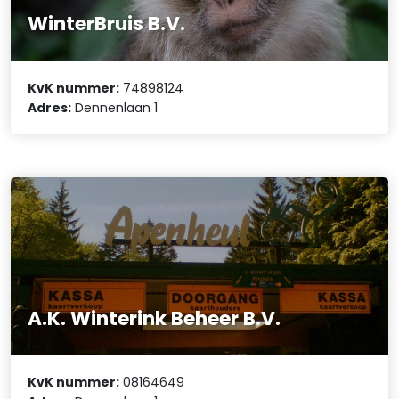
WinterBruis B.V.
KvK nummer:
74898124
Adres:
Dennenlaan 1
A.K. Winterink Beheer B.V.
KvK nummer:
08164649