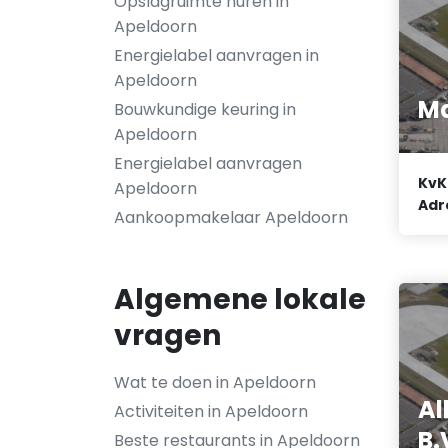
Opslagruimte huren in
Apeldoorn
Energielabel aanvragen in
Apeldoorn
Ma
Bouwkundige keuring in
Apeldoorn
Energielabel aanvragen
KvK
Apeldoorn
Adr
Aankoopmakelaar Apeldoorn
Algemene lokale
vragen
Wat te doen in Apeldoorn
Al
Activiteiten in Apeldoorn
B.
Beste restaurants in Apeldoorn