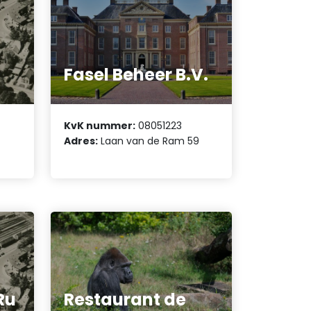
Fasel Beheer B.V.
KvK nummer:
08051223
Adres:
Laan van de Ram 59
Ru
Restaurant de