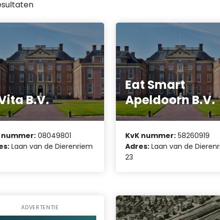
sultaten
Eat Smart
Vita B.V.
Apeldoorn B.V.
 nummer:
08049801
KvK nummer:
58260919
es:
Laan van de Dierenriem
Adres:
Laan van de Dieren
23
ADVERTENTIE