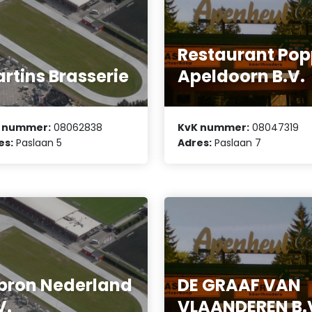
Restaurant Po
rtins Brasserie
Apeldoorn B.V.
 nummer:
08062838
KvK nummer:
08047319
es:
Paslaan 5
Adres:
Paslaan 7
bron Nederland
DE GRAAF VAN
V.
VLAANDEREN B.