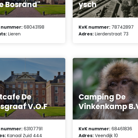
e Bosrand"
ysch
 nummer:
68043198
KvK nummer:
78742897
ts:
Lieren
Adres:
Lierderstraat 73
tcafe De
Camping De
sgraaf V.O.F
Vinkenkamp B.
 nummer:
63107791
KvK nummer:
68461836
es:
Kanaal Zuid 444
Adres:
Veendijk 10