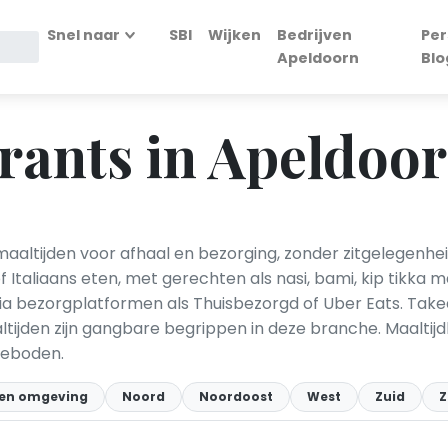
Snel naar
SBI
Wijken
Bedrijven
Per
Apeldoorn
Blo
rants in Apeldoo
maaltijden voor afhaal en bezorging, zonder zitgelegenh
of Italiaans eten, met gerechten als nasi, bami, kip tikka 
 via bezorgplatformen als Thuisbezorgd of Uber Eats. Ta
ltijden zijn gangbare begrippen in deze branche. Maalti
geboden.
 en omgeving
Noord
Noordoost
West
Zuid
Z