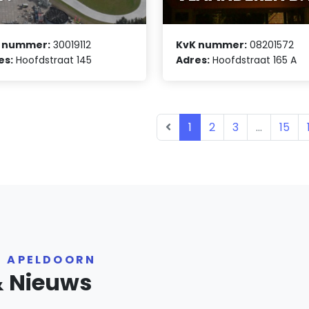
 nummer:
30019112
KvK nummer:
08201572
es:
Hoofdstraat 145
Adres:
Hoofdstraat 165 A
1
2
3
...
15
R APELDOORN
& Nieuws