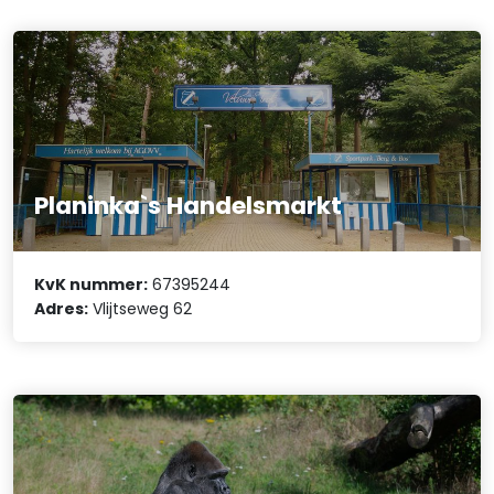
Planinka`s Handelsmarkt
KvK nummer:
67395244
Adres:
Vlijtseweg 62