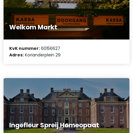
Welkom Markt
KvK nummer:
60156627
Adres:
Korianderplein 29
Ingefleur Spreij Homeopaat