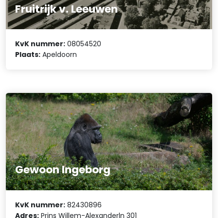
Fruitrijk v. Leeuwen
KvK nummer:
08054520
Plaats:
Apeldoorn
Gewoon Ingeborg
KvK nummer:
82430896
Adres:
Prins Willem-Alexanderln 301