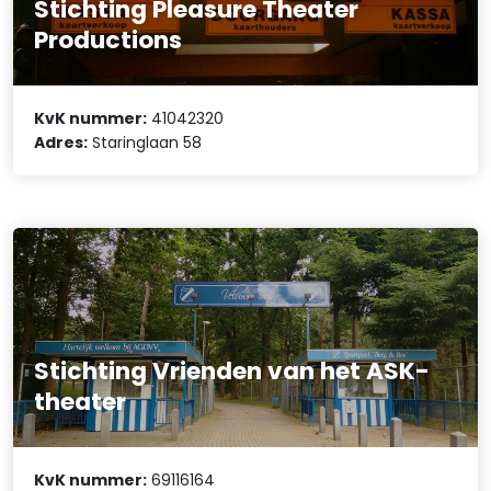
Stichting Pleasure Theater
Productions
KvK nummer:
41042320
Adres:
Staringlaan 58
Stichting Vrienden van het ASK-
theater
KvK nummer:
69116164