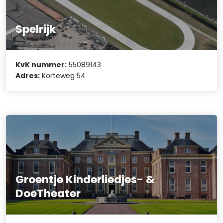
Spelrijk
KvK nummer:
55089143
Adres:
Korteweg 54
Groentje Kinderliedjes- &
DoeTheater