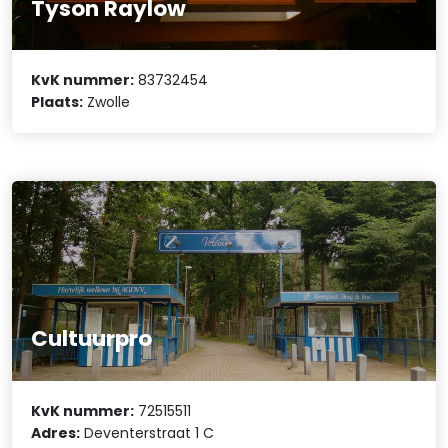
Tyson Raylow
KvK nummer:
83732454
Plaats:
Zwolle
Cultuurpro
KvK nummer:
72515511
Adres:
Deventerstraat 1 C