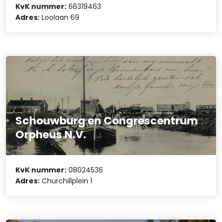
KvK nummer:
66319463
Adres:
Loolaan 69
Schouwburg en Congrescentrum
Orpheus N.V.
KvK nummer:
08024536
Adres:
Churchillplein 1