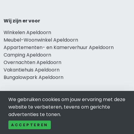
Wij zijn er voor
Winkelen Apeldoorn
Meubel-Woonwinkel Apeldoorn
Appartementen- en Kamerverhuur Apeldoorn
Camping Apeldoorn
Overnachten Apeldoorn
Vakantiehuis Apeldoorn
Bungalowpark Apeldoorn
We gebruiken cookies om jouw ervaring met deze
Thema’s
website te verbeteren, tevens om gerichte
advertenties te tonen.
Klussenbedrijf Apeldoorn
Notarissen Apeldoorn
ACCEPTEREN
Taxateurs Apeldoorn