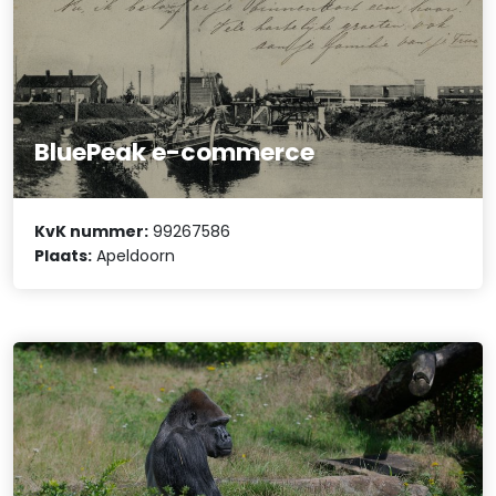
BluePeak e-commerce
KvK nummer:
99267586
Plaats:
Apeldoorn