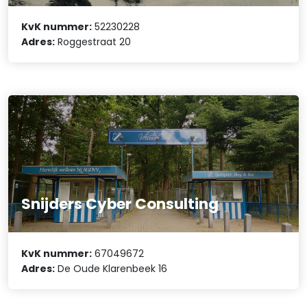
KvK nummer:
52230228
Adres:
Roggestraat 20
Snijders Cyber Consulting
KvK nummer:
67049672
Adres:
De Oude Klarenbeek 16