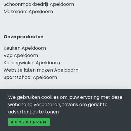
Schoonmaakbedrijf Apeldoorn
Makelaars Apeldoorn
Onze producten
Keuken Apeldoorn
Vca Apeldoorn
Kledingwinkel Apeldoorn
Website laten maken Apeldoorn
Sportschool Apeldoorn
We gebruiken cookies om jouw ervaring met deze
Gewaardeerd
website te verbeteren, tevens om gerichte
advertenties te tonen.
Auto-bedrijven Apeldoorn
Auto huren-Autoverhuur Apeldoorn
ACCEPTEREN
Banden-Bandenservice Apeldoorn