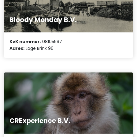
Bloody Monday B.V.
KvK nummer:
08105597
Adres:
Lage Brink 96
CRExperience B.V.