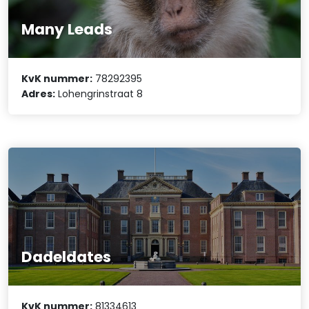
Many Leads
KvK nummer:
78292395
Adres:
Lohengrinstraat 8
Dadeldates
KvK nummer:
81334613