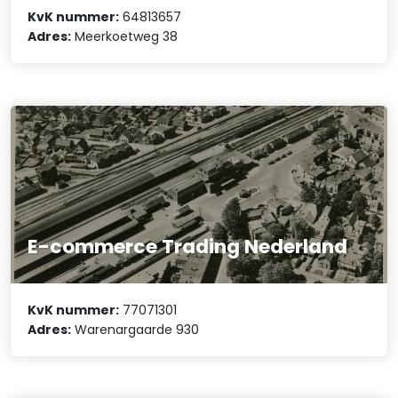
KvK nummer:
64813657
Adres:
Meerkoetweg 38
E-commerce Trading Nederland
KvK nummer:
77071301
Adres:
Warenargaarde 930