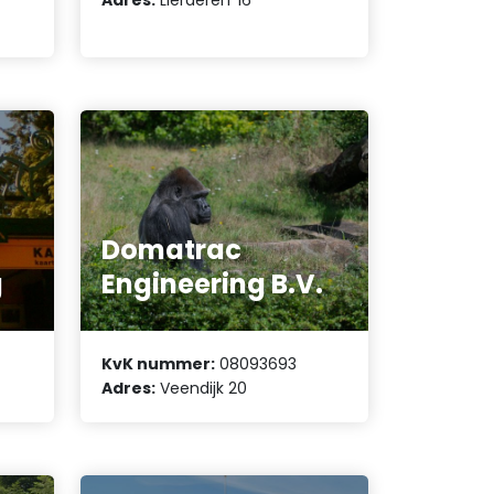
Domatrac
g
Engineering B.V.
KvK nummer:
08093693
Adres:
Veendijk 20