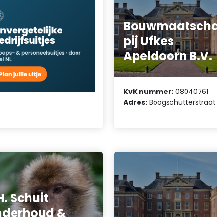
Bouwmaatsch
pij Ufkes
Apeldoorn B.V.
KvK nummer:
08040761
Adres:
Boogschutterstraat
H. Schuit
nderhoud &