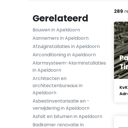
289
r
Gerelateerd
Bouwen in Apeldoorn
Aannemers in Apeldoorn
Afzuiginstallaties in Apeldoorn
Airconditioning in Apeldoorn
P
Alarmsysteem-Alarminstallaties
T
in Apeldoorn
Architecten en
architectenbureaus in
KvK
Apeldoorn
Adr
Asbestinventarisatie en -
verwijdering in Apeldoorn
Asfalt en bitumen in Apeldoorn
Badkamer renovatie in