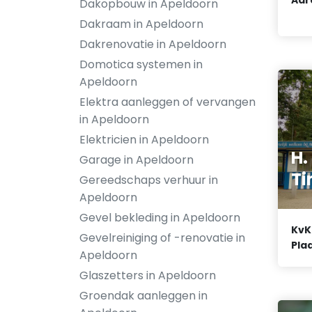
Dakopbouw in Apeldoorn
Dakraam in Apeldoorn
Dakrenovatie in Apeldoorn
Domotica systemen in
Apeldoorn
Elektra aanleggen of vervangen
in Apeldoorn
Elektricien in Apeldoorn
H.
Garage in Apeldoorn
T
Gereedschaps verhuur in
Apeldoorn
Gevel bekleding in Apeldoorn
KvK
Gevelreiniging of -renovatie in
Plaa
Apeldoorn
Glaszetters in Apeldoorn
Groendak aanleggen in