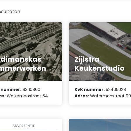
esultaten
adimanskas
Zijlstra
immerwerken
Keukenstudio
 nummer:
83110860
KvK nummer:
52405028
es:
Watermanstraat 64
Adres:
Watermanstraat 90
ADVERTENTIE