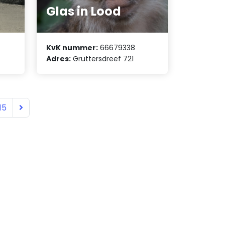
Glas in Lood
KvK nummer:
66679338
Adres:
Gruttersdreef 721
15