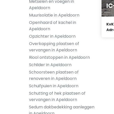
Metselen en voegen in
IC
Apeldoorn
Muurisolatie in Apeldoorn
Openhaard of kachel in
KvK
Apeldoorn
Adr
Opzichter in Apeldoorn
Overkapping plaatsen of
vervangen in Apeldoorn
Riool ontstoppen in Apeldoorn
Schilder in Apeldoorn
Schoorsteen plaatsen of
renoveren in Apeldoorn
Schuifpuien in Apeldoorn
Schutting of hek plaatsen of
vervangen in Apeldoorn
Sedum dakbedekking aanleggen
in Apeldoorn