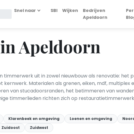
Snel naar
SBI
Wijken
Bedrijven
Per
Apeldoorn
Blo
in Apeldoorn
timmerwerk uit in zowel nieuwbouw als renovatie: het pl
t kernwerk. Materialen als grenen, eiken, mdf, multiple
ren van stucadoorsranden, het betimmeren van wanden 
mmige timmerlieden richten zich op restauratietimmerwe
Klarenbeek en omgeving
Loenen en omgeving
Noor
Zuidoost
Zuidwest