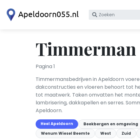
Zoek
op
bedrijfsnaam
of
Timmerman 
KvK
nummer
Pagina 1
Timmermansbedrijven in Apeldoorn voeren 
dakconstructies en vloeren behoort tot he
tot maatwerk. Taken omvatten het monte
lambrisering, dakkapellen en serres. So
Apeldoorn.
Heel Apeldoorn
Beekbergen en omgeving
Wenum Wiesel Beemte
West
Zuid