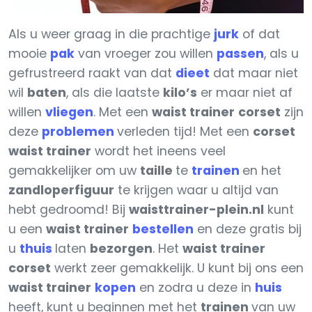
Als u weer graag in die prachtige
jurk
of dat
mooie
pak
van vroeger zou willen
passen
, als u
gefrustreerd raakt van dat
dieet
dat maar niet
wil
baten
, als die laatste
kilo’s
er maar niet af
willen
vliegen
. Met een
waist trainer
corset
zijn
deze
problemen
verleden tijd! Met een
corset
waist trainer
wordt het ineens veel
gemakkelijker om uw
taille
te
trainen
en het
zandloperfiguur
te krijgen waar u altijd van
hebt gedroomd! Bij
waisttrainer-plein.nl
kunt
u een
waist trainer
bestellen
en deze gratis bij
u
thuis
laten
bezorgen
. Het
waist trainer
corset
werkt zeer gemakkelijk. U kunt bij ons een
waist trainer
kopen
en zodra u deze in
huis
heeft, kunt u beginnen met het
trainen
van uw