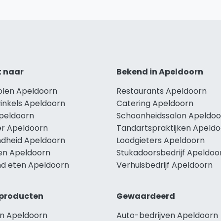
t naar
Bekend in Apeldoorn
holen Apeldoorn
Restaurants Apeldoorn
winkels Apeldoorn
Catering Apeldoorn
Apeldoorn
Schoonheidssalon Apeldoo
r Apeldoorn
Tandartspraktijken Apeld
dheid Apeldoorn
Loodgieters Apeldoorn
len Apeldoorn
Stukadoorsbedrijf Apeldoo
d eten Apeldoorn
Verhuisbedrijf Apeldoorn
producten
Gewaardeerd
n Apeldoorn
Auto-bedrijven Apeldoorn