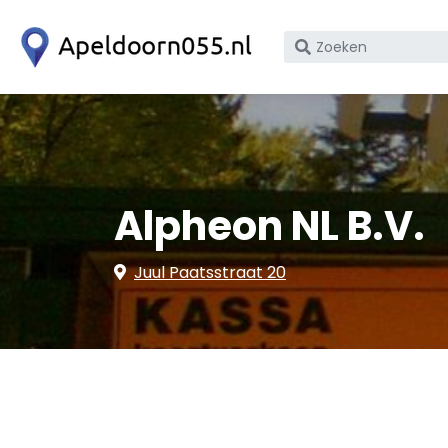
Zoek
op
bedrijfsnaam
of
KvK
nummer
Alpheon NL B.V.
Juul Paatsstraat 20