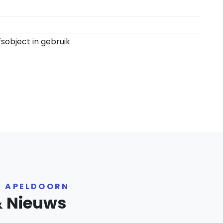
fsobject in gebruik
R APELDOORN
& Nieuws