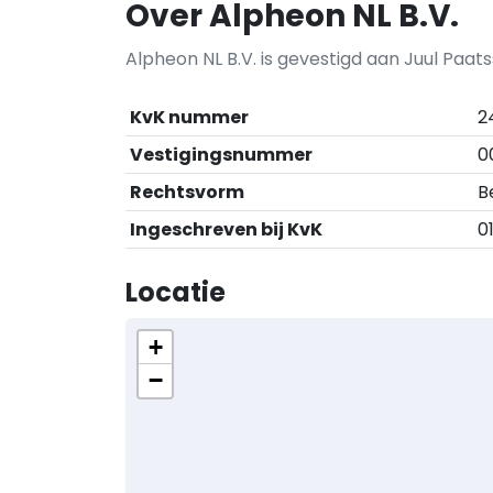
Over Alpheon NL B.V.
Alpheon NL B.V. is gevestigd aan Juul Paats
KvK nummer
2
Vestigingsnummer
0
Rechtsvorm
B
Ingeschreven bij KvK
0
Locatie
+
−