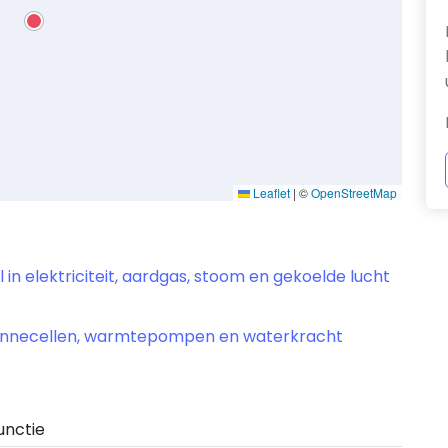
Leaflet
|
©
OpenStreetMap
 in elektriciteit, aardgas, stoom en gekoelde lucht
r zonnecellen, warmtepompen en waterkracht
unctie