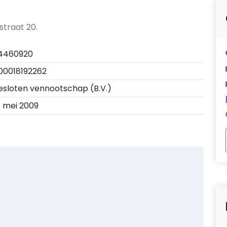
straat 20.
4460920
00018192262
esloten vennootschap (B.V.)
1 mei 2009