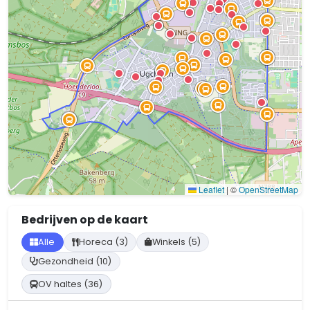
Leaflet
|
©
OpenStreetMap
Bedrijven op de kaart
Alle
Horeca (3)
Winkels (5)
Gezondheid (10)
OV haltes (36)