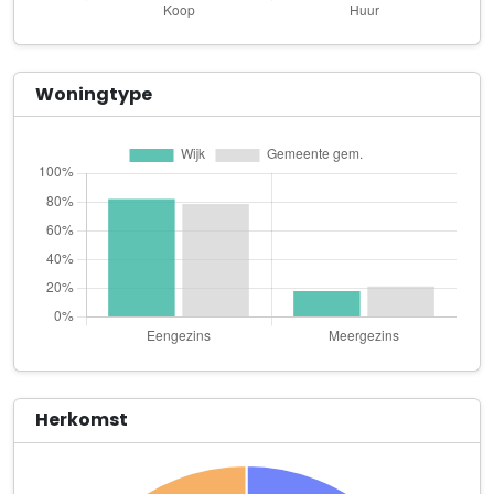
Bouwadviesburo A.W. van der Windt
De Mathaak 35
Camperverhuur het Loo
Woningtype
Hoenderloseweg 63
Cliocarwash mobiele service
Jean Monnetpark 47
Cooperz Wonen
Hoog Buurloseweg 18 B
Ergotherapie Zelfstandig
Bogaardslaan 14
Greenwave Products
Veenweg 32
Herkomst
Happy Yogi Apeldoorn
Schumanpark 9