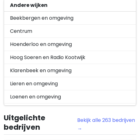
Westenenk
Andere wijken
Ugchelseweg 23, 7335JP Apeldoorn
6 maart 2026
Winkewijert
Beekbergen en omgeving
Verleende omgevingsvergunning
Verleend
Centrum
Veldekster 10, 7339 EH Ugchelen, het
vergroten va…
Hoenderloo en omgeving
Verleende omgevingsvergunning
Veldekster 10, 7339EH Ugchelen
Hoog Soeren en Radio Kootwijk
6 maart 2026
Klarenbeek en omgeving
Verleende omgevingsvergunning
Verleend
Schoolbeek 23, 7339 DA Ugchelen, het
Lieren en omgeving
vergroten va…
Verleende omgevingsvergunning
Loenen en omgeving
Schoolbeek 23, 7339DA Ugchelen
Noord
25 februari 2026
Uitgelichte
Bekijk alle 263 bedrijven
Noordoost
Aanvraag Omgevingsvergunning
Aangevraagd
bedrijven
→
Hoenderloseweg 79, 7339 GB
Oost
Ugchelen, het vergroten…