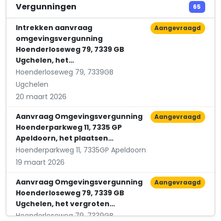
Pedicuresalon De Zonnebloem
Vergunningen
65
Van Roekelweg 60
Intrekken aanvraag
Aangevraagd
omgevingsvergunning
Hoenderloseweg 79, 7339 GB
Ugchelen, het…
Hoenderloseweg 79, 7339GB
Ugchelen
20 maart 2026
Aanvraag Omgevingsvergunning
Aangevraagd
Hoenderparkweg 11, 7335 GP
Apeldoorn, het plaatsen…
Hoenderparkweg 11, 7335GP Apeldoorn
19 maart 2026
Aanvraag Omgevingsvergunning
Aangevraagd
Hoenderloseweg 79, 7339 GB
Ugchelen, het vergroten…
Hoenderloseweg 79, 7339GB