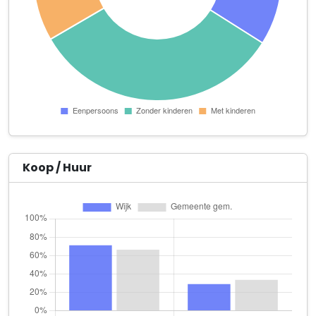
Atelier 33
Hoenderparkweg 96 B
Auto Plaza Ugchelen
Hattemseweg 22
AutoRoBo
Hattemse Beek 61
Autoservice Debo
Veenweg 64
Koop / Huur
Best Hair
Arnhemseweg 138
BEVON Advies
Disselhof 110
Boon Holding Apeldoorn B.V.
Christiaan Geurtsweg 1