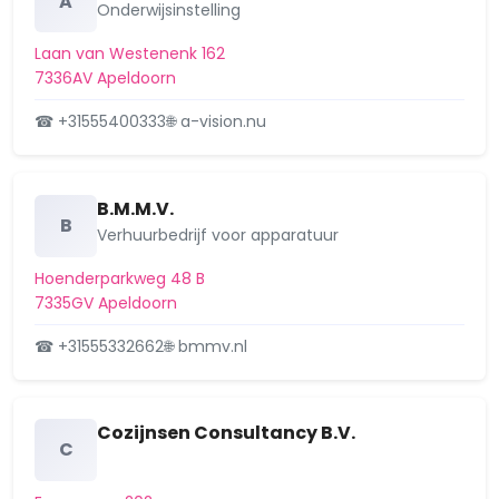
A
Onderwijsinstelling
Aanvraag Omgevingsvergunning
Schoolbeek 23, 7339DA Ugchelen
Laan van Westenenk 162
29 december 2025
7336AV Apeldoorn
Intrekken aanvraag
Aangevraagd
☎ +31555400333
🌐 a-vision.nu
omgevingsvergunning
Ugchelseweg 67, 7335 JR
Apeldoorn, het p…
B.M.M.V.
Ugchelseweg 67, 7335JR Apeldoorn
B
Verhuurbedrijf voor apparatuur
29 december 2025
Hoenderparkweg 48 B
Aanvraag Omgevingsvergunning
Aangevraagd
7335GV Apeldoorn
Hoenderloseweg 113, 7339 GC
Ugchelen, het verander…
☎ +31555332662
🌐 bmmv.nl
Hoenderloseweg 113, 7339GC
Ugchelen
17 december 2025
Cozijnsen Consultancy B.V.
C
Omgevingsvergunning Ugchelseweg
Overig
105, 7335 JT Apeldoorn, het oprichten