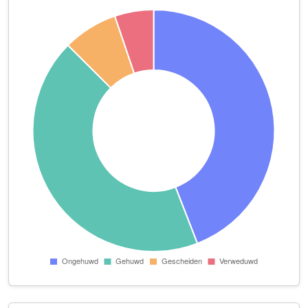
Mindful in de hectiek
Karhulstraat 100
Momentum
Arnhemseweg 308
Nieuwenhuis Audiovisueel B.V.
Schumanpark 59
Nieuwenhuis AV Holding B.V.
Schumanpark 59
Oog voor Verlies
Holthuis 22 B Unit C
Orthopedagogenpraktijk Apeldoorn
Laan van Westenenk 162
Passie voor Jeugd en Gezin B.V.
Veenweg 38 B -1