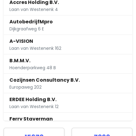
Accres Holding B.V.
Laan van Westenenk 4
AutobedrijfMpro
Dijkgraafweg 6 E
A-VISION
Laan van Westenenk 162
B.M.M.V.
Hoenderparkweg 48 B
Cozijnsen Consultancy B.V.
Europaweg 202
ERDEE Holding B.V.
Laan van Westenenk 12
Ferry Staverman
De Heze 38