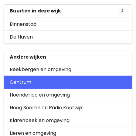
Apeldoorn
Buurten in deze wijk
2
16 februari 2026
Binnenstad
Verleende omgevingsvergunning
Verleend
Hoofdstraat 140, 7311 BB Apeldoorn,
De Haven
het vergroten…
Hoofdstraat 140, 7311BB Apeldoorn
12 februari 2026
Andere wijken
Aanvraag Omgevingsvergunning
Aangevraagd
Beekbergen en omgeving
Wiepkingstraat 11, 7311 MP
Apeldoorn, het plaatsen…
Centrum
Wiepkingstraat 11, 7311MP Apeldoorn
11 februari 2026
Hoenderloo en omgeving
Aanvraag Omgevingsvergunning
Aangevraagd
Hoog Soeren en Radio Kootwijk
Hoofdstraat 226, 7311 BG
Apeldoorn, het vergroten …
Klarenbeek en omgeving
Aanvraag Omgevingsvergunning
Lieren en omgeving
Hoofdstraat 226, 7311BG Apeldoorn