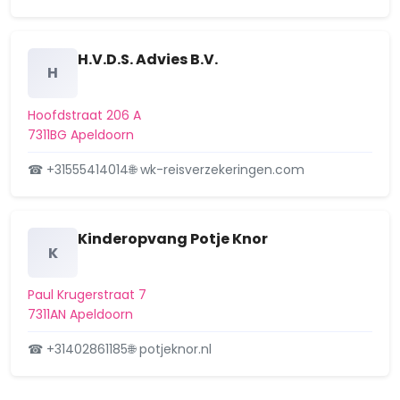
11 november 2025
Aanvraag Omgevingsvergunning
Aangevraagd
H.V.D.S. Advies B.V.
Trompstraat 7, 7311 HV Apeldoorn,
H
het oprichten va…
Aanvraag Omgevingsvergunning
Hoofdstraat 206 A
Trompstraat 7, 7311HV Apeldoorn
7311BG Apeldoorn
3 november 2025
☎ +31555414014
🌐 wk-reisverzekeringen.com
Intrekken aanvraag
Aangevraagd
omgevingsvergunning
Raadhuisplein 6 E, 7311 LK
Kinderopvang Potje Knor
Apeldoorn, he…
K
Raadhuisplein 6, 7311LK Apeldoorn
30 oktober 2025
Paul Krugerstraat 7
7311AN Apeldoorn
Buiten behandeling laten
Aangevraagd
aanvraag omgevingsvergunning
☎ +31402861185
🌐 potjeknor.nl
Hoofdstraat 172, 7311 BD …
Hoofdstraat 172, 7311BD Apeldoorn