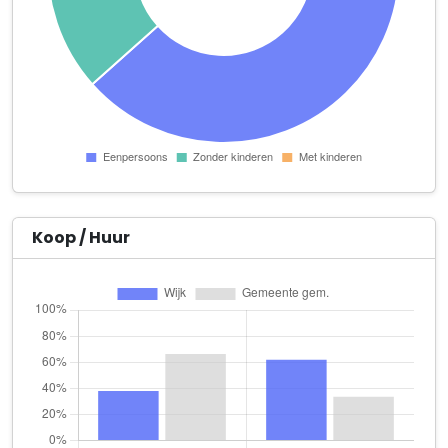
De Ducati Deskundige
Griftstraat 36
De Huidstudio
Kerklaan 59
DIJ
Roggestraat 111 3e verdieping
Dirk Vos
Stationsstraat 141
Koop / Huur
Duo Kappers en Beauty
Nieuwstraat 60
Enkwest Opleiding & Advies B.V.
Deventerstraat 31
Ephata
Molenstraat-Centrum 1 unit 1.11