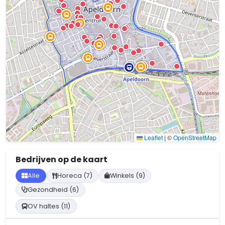
Leaflet
|
©
OpenStreetMap
Bedrijven op de kaart
Alle
Horeca (7)
Winkels (9)
Gezondheid (6)
OV haltes (11)