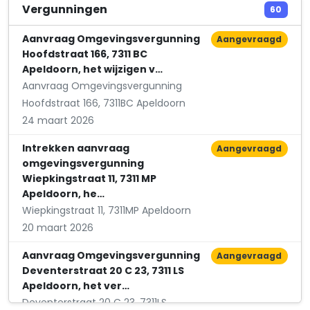
My Haircompany
Vergunningen
60
Brinklaan 45
Aanvraag Omgevingsvergunning
Aangevraagd
Hoofdstraat 166, 7311 BC
Apeldoorn, het wijzigen v…
Aanvraag Omgevingsvergunning
Hoofdstraat 166, 7311BC Apeldoorn
24 maart 2026
Intrekken aanvraag
Aangevraagd
omgevingsvergunning
Wiepkingstraat 11, 7311 MP
Apeldoorn, he…
Wiepkingstraat 11, 7311MP Apeldoorn
20 maart 2026
Aanvraag Omgevingsvergunning
Aangevraagd
Deventerstraat 20 C 23, 7311 LS
Apeldoorn, het ver…
Deventerstraat 20 C 23, 7311LS