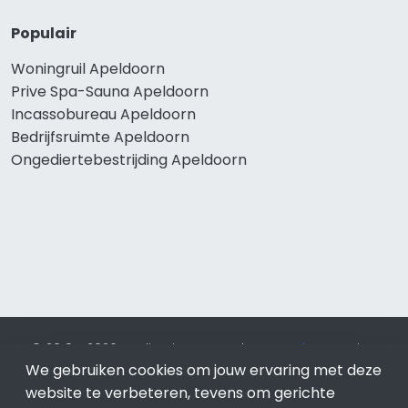
Populair
Woningruil Apeldoorn
Prive Spa-Sauna Apeldoorn
Incassobureau Apeldoorn
Bedrijfsruimte Apeldoorn
Ongediertebestrijding Apeldoorn
© 2019 - 2026 Realisatie en SEO door
SEO-bureau
Lion
We gebruiken cookies om jouw ervaring met deze
Internet. Betaal alleen voor bewezen resultaten?
SEO
optimalisatie No Cure No Pay
.
Apeldoorn
is onderdeel van
website te verbeteren, tevens om gerichte