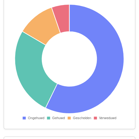
KoningsKIND West B.V.
Paul Krugerstraat 7
Lyfsci
Helfrichstraat 25 F
Mansion24
Leienplein 5
Martins Brasserie
Paslaan 5
Meester
Van Kinsbergenstraat 10
Middelink
Asselsestraat 88
MKP E-commerce
Molendwarsstraat 104