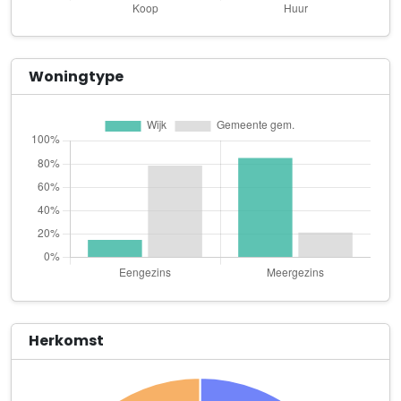
Erik Nieuwenhuis
Roggestraat 44 Studio 3.03
ESC Azimi
Woningtype
Brinklaan 21
Fijn Apeldoorn
Raadhuisplein 8 D
Fruitrijk v. Leeuwen
Deventerstraat 30
Future Video Apeldoorn B.V.
Asselsestraat 25
Galanga
Roggestraat 111 Newday Offices
Herkomst
Glazenmetbedrukking.nl
Kalverstraat 19