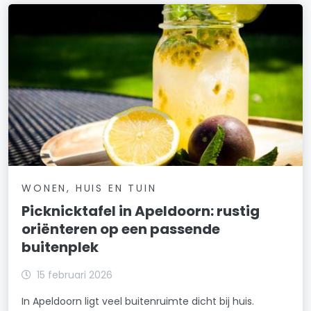
WONEN, HUIS EN TUIN
Picknicktafel in Apeldoorn: rustig
oriënteren op een passende
buitenplek
15 februari 2026
In Apeldoorn ligt veel buitenruimte dicht bij huis.