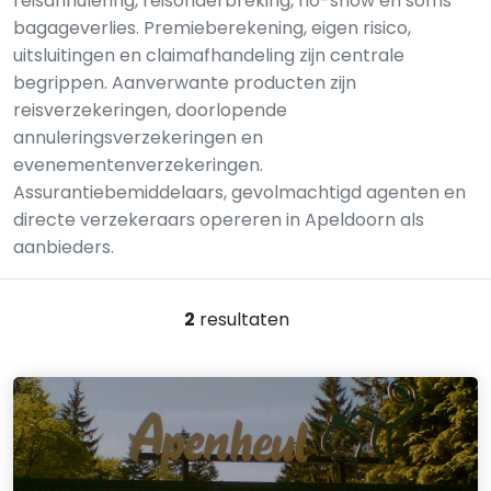
reisannulering, reisonderbreking, no-show en soms
bagageverlies. Premieberekening, eigen risico,
uitsluitingen en claimafhandeling zijn centrale
begrippen. Aanverwante producten zijn
reisverzekeringen, doorlopende
annuleringsverzekeringen en
evenementenverzekeringen.
Assurantiebemiddelaars, gevolmachtigd agenten en
directe verzekeraars opereren in Apeldoorn als
aanbieders.
2
resultaten