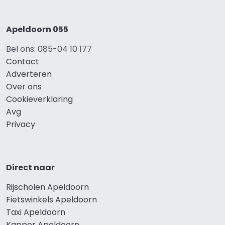
Apeldoorn 055
Bel ons: 085-04 10 177
Contact
Adverteren
Over ons
Cookieverklaring
Avg
Privacy
Direct naar
Rijscholen Apeldoorn
Fietswinkels Apeldoorn
Taxi Apeldoorn
Kapper Apeldoorn