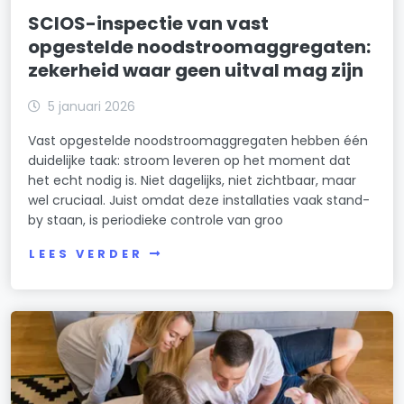
SCIOS-inspectie van vast
opgestelde noodstroomaggregaten:
zekerheid waar geen uitval mag zijn
5 januari 2026
Vast opgestelde noodstroomaggregaten hebben één
duidelijke taak: stroom leveren op het moment dat
het echt nodig is. Niet dagelijks, niet zichtbaar, maar
wel cruciaal. Juist omdat deze installaties vaak stand-
by staan, is periodieke controle van groo
LEES VERDER