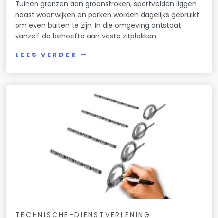
Tuinen grenzen aan groenstroken, sportvelden liggen
naast woonwijken en parken worden dagelijks gebruikt
om even buiten te zijn. In die omgeving ontstaat
vanzelf de behoefte aan vaste zitplekken.
LEES VERDER
TECHNISCHE-DIENSTVERLENING