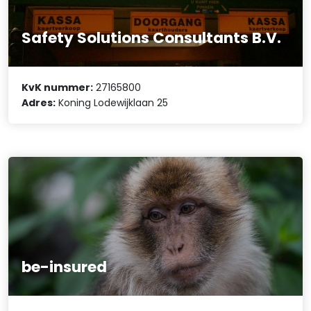
Safety Solutions Consultants B.V.
KvK nummer:
27165800
Adres:
Koning Lodewijklaan 25
be-insured