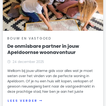
BOUW EN VASTGOED
De onmisbare partner in jouw
Apeldoornse woonavontuur
24 december 2025
Welkom bij jouw ultieme gids voor alles wat je moet
weten over het vinden van de perfecte woning in
Apeldoorn. Of je nu een huis wilt kopen, verkopen of
gewoon nieuwsgierig bent naar de vastgoedmarkt in
deze prachtige stad, hier ben je aan het juiste
LEES VERDER