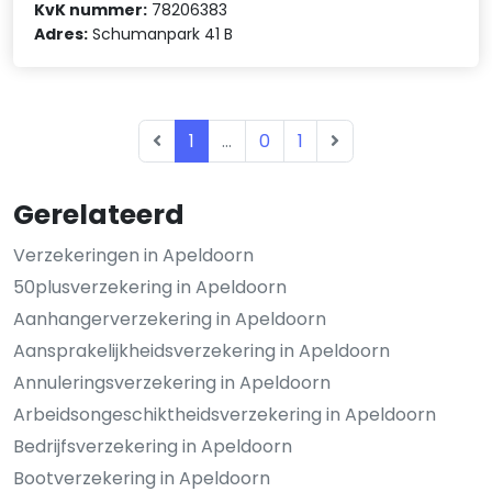
KvK nummer:
78206383
Adres:
Schumanpark 41 B
1
...
0
1
Gerelateerd
Verzekeringen in Apeldoorn
50plusverzekering in Apeldoorn
Aanhangerverzekering in Apeldoorn
Aansprakelijkheidsverzekering in Apeldoorn
Annuleringsverzekering in Apeldoorn
Arbeidsongeschiktheidsverzekering in Apeldoorn
Bedrijfsverzekering in Apeldoorn
Bootverzekering in Apeldoorn