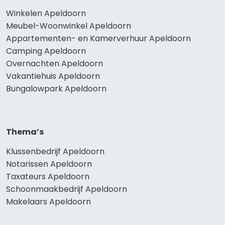
Winkelen Apeldoorn
Meubel-Woonwinkel Apeldoorn
Appartementen- en Kamerverhuur Apeldoorn
Camping Apeldoorn
Overnachten Apeldoorn
Vakantiehuis Apeldoorn
Bungalowpark Apeldoorn
Thema’s
Klussenbedrijf Apeldoorn
Notarissen Apeldoorn
Taxateurs Apeldoorn
Schoonmaakbedrijf Apeldoorn
Makelaars Apeldoorn