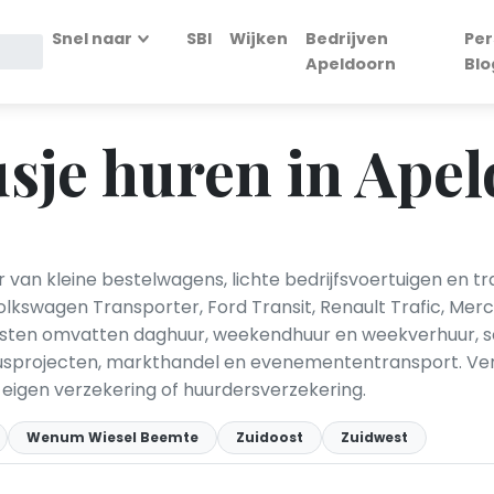
Snel naar
SBI
Wijken
Bedrijven
Per
Apeldoorn
Blo
sje huren in Ape
van kleine bestelwagens, lichte bedrijfsvoertuigen en tra
olkswagen Transporter, Ford Transit, Renault Trafic, Mer
ensten omvatten daghuur, weekendhuur en weekverhuur, so
klusprojecten, markthandel en evenemententransport. Vere
eigen verzekering of huurdersverzekering.
Wenum Wiesel Beemte
Zuidoost
Zuidwest