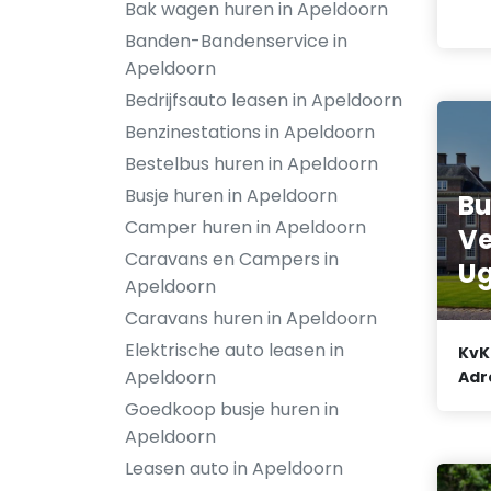
Bak wagen huren in Apeldoorn
Banden-Bandenservice in
Apeldoorn
Bedrijfsauto leasen in Apeldoorn
Benzinestations in Apeldoorn
Bestelbus huren in Apeldoorn
Busje huren in Apeldoorn
Bu
Camper huren in Apeldoorn
Ve
Caravans en Campers in
Ug
Apeldoorn
Caravans huren in Apeldoorn
Elektrische auto leasen in
KvK
Apeldoorn
Adr
Goedkoop busje huren in
Apeldoorn
Leasen auto in Apeldoorn