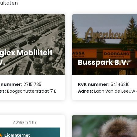
ultaten
gicx Mobiliteit
V.
Busspark B.V.
 nummer:
27151735
KvK nummer:
54146216
es:
Boogschutterstraat 7 B
Adres:
Laan van de Leeuw 
ADVERTENTIE