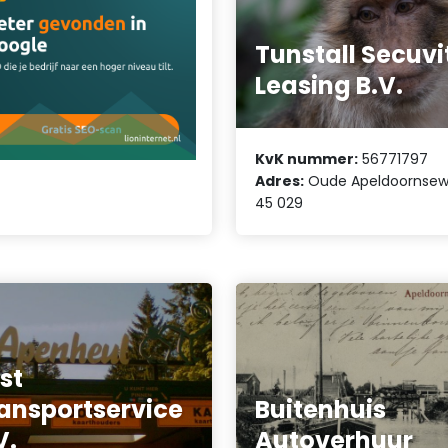
Tunstall Secuvi
Leasing B.V.
KvK nummer:
56771797
Adres:
Oude Apeldoornse
45 029
st
ansportservice
Buitenhuis
V.
Autoverhuur