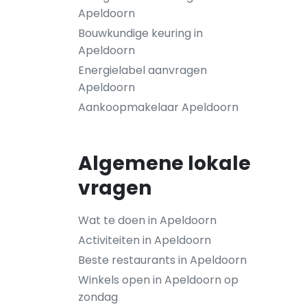
Apeldoorn
Bouwkundige keuring in
Apeldoorn
Energielabel aanvragen
Apeldoorn
Aankoopmakelaar Apeldoorn
Algemene lokale
vragen
Wat te doen in Apeldoorn
Activiteiten in Apeldoorn
Beste restaurants in Apeldoorn
Winkels open in Apeldoorn op
zondag