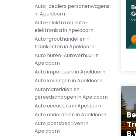
Auto-dealers personenwagens
in Apeldoorn
Auto-elektra en auto-
elektronica in Apeldoorn
Auto-groothandel en -
fabrikanten in Apeldoorn
Auto huren-Autoverhuur in
Apeldoorn
Auto importeurs in Apeldoorn
Auto keuringen in Apeldoorn
Automaterialen en -
gereedschappen in Apeldoorn
Auto occasions in Apeldoorn
Be
Auto onderdelen in Apeldoorn
Tr
Auto poetsbedrijven in
Apeldoorn
B.