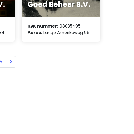
V.
Goed Beheer B.V.
KvK nummer:
08035495
84
Adres:
Lange Amerikaweg 96
5