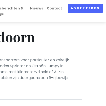
sberichten &
Nieuws
Contact
ADVERTEREN
gs
ldoorn
nsporters voor particulier en zakelijk
cedes Sprinter en Citroën Jumpy in
ms met kilometervrijheid of All-in
isten zijn doorgaans een B-rijbewijs,