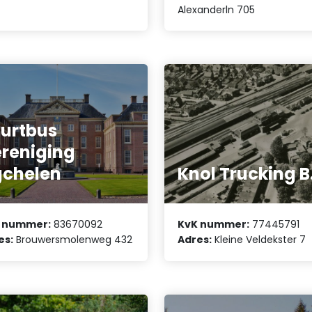
Alexanderln 705
urtbus
reniging
chelen
Knol Trucking B
 nummer:
83670092
KvK nummer:
77445791
es:
Brouwersmolenweg 432
Adres:
Kleine Veldekster 7