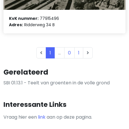
KvK nummer:
77915496
Adres:
Ridderweg 34 B
1
...
0
1
Gerelateerd
SBI 01.13.1 - Teelt van groenten in de volle grond
Interessante Links
Vraag hier een
link
aan op deze pagina.