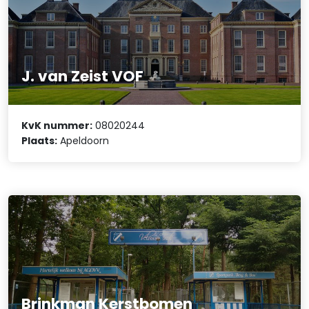
J. van Zeist VOF
KvK nummer:
08020244
Plaats:
Apeldoorn
Brinkman Kerstbomen