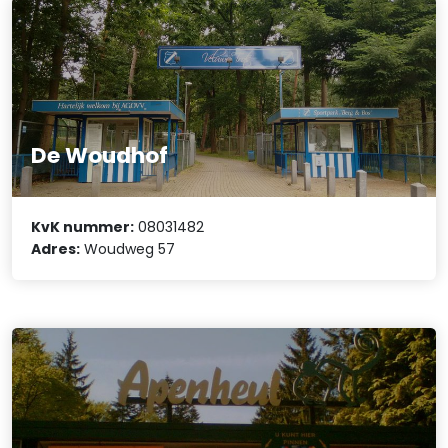
De Woudhof
KvK nummer:
08031482
Adres:
Woudweg 57