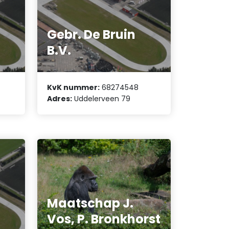
Gebr. De Bruin
B.V.
KvK nummer:
68274548
Adres:
Uddelerveen 79
Maatschap J.
Vos, P. Bronkhorst