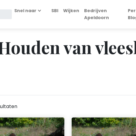
Snel naar
SBI
Wijken
Bedrijven
Per
Apeldoorn
Blo
- Houden van vlees
ultaten