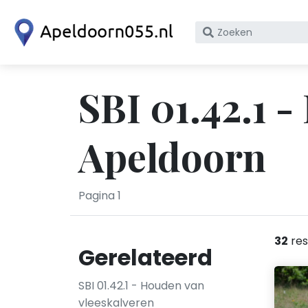
Zoek
op
bedrijfsnaam
of
SBI 01.42.1 
KvK
nummer
Apeldoorn
Pagina 1
32
res
Gerelateerd
SBI 01.42.1 - Houden van
vleeskalveren