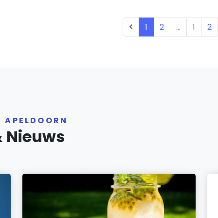
1
2
...
1
2
R APELDOORN
& Nieuws