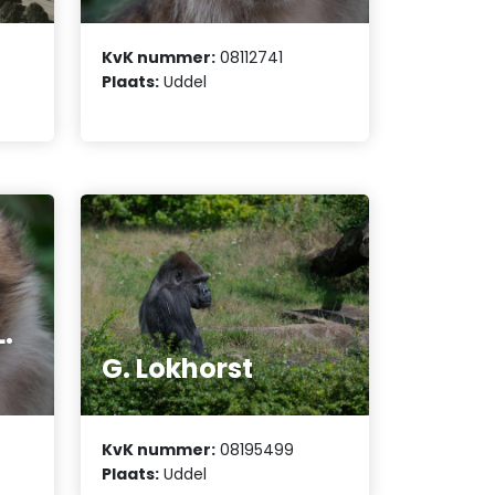
KvK nummer:
08112741
Plaats:
Uddel
L.
G. Lokhorst
KvK nummer:
08195499
Plaats:
Uddel