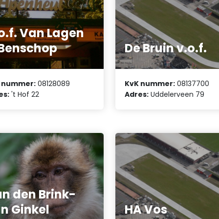
o.f. Van Lagen
Benschop
De Bruin v.o.f.
 nummer:
08128089
KvK nummer:
08137700
es:
't Hof 22
Adres:
Uddelerveen 79
n den Brink-
n Ginkel
HA Vos