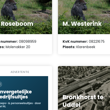
. Roseboom
M. Westerink
 nummer:
08098959
KvK nummer:
08221675
es:
Molenakker 20
Plaats:
Klarenbeek
ADVERTENTIE
Bronkhorst te
Uddel