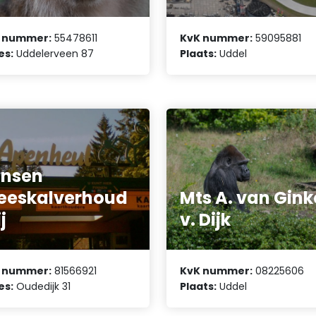
 nummer:
55478611
KvK nummer:
59095881
es:
Uddelerveen 87
Plaats:
Uddel
ansen
eeskalverhoud
Mts A. van Gink
j
v. Dijk
 nummer:
81566921
KvK nummer:
08225606
es:
Oudedijk 31
Plaats:
Uddel