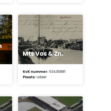
n
Mts Vos & Zn.
KvK nummer:
53436881
Plaats:
Uddel