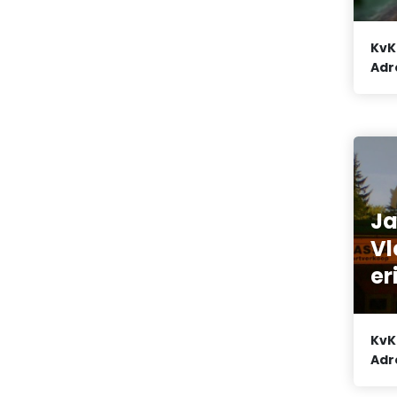
KvK
Adr
J
Vl
eri
KvK
Adr