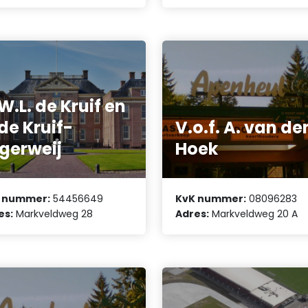
W.L. de Kruif en
 de Kruif-
V.o.f. A. van de
gerweij
Hoek
 nummer:
54456649
KvK nummer:
08096283
es:
Markveldweg 28
Adres:
Markveldweg 20 A