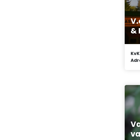
V.
& 
KvK
Adr
Va
va