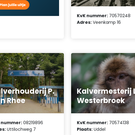
KvK nummer:
70570248
Adres:
Veenkamp 16
lverhouderij P.
Kalvermesterij 
n Rhee
Westerbroek
 nummer:
08219896
KvK nummer:
70574138
es:
Uttilochweg 7
Plaats:
Uddel