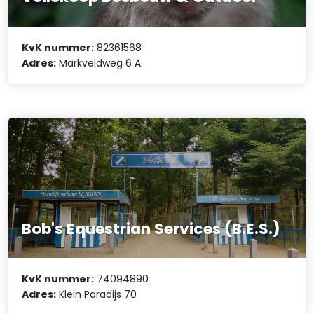
KvK nummer:
82361568
Adres:
Markveldweg 6 A
Bob's Equestrian Services (B.E.S.)
KvK nummer:
74094890
Adres:
Klein Paradijs 70