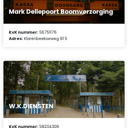
Mark Dellepoort Boomverzorging
KvK nummer:
56751176
Adres:
Klarenbeekseweg 91 5
W.K.DIENSTEN
KvK nummer:
58234306