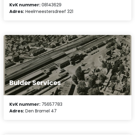
KvK nummer:
08143629
Adres:
Heelmeestersdreef 321
Bulder Services
KvK nummer:
75657783
Adres:
Den Bramel 47