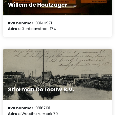
Willem de Houtzager
KvK nummer:
09144971
Adres:
Gentiaanstraat 174
Stierman De Leeuw B.V.
KvK nummer:
08167101
Adres:
Woudhuizermark 79