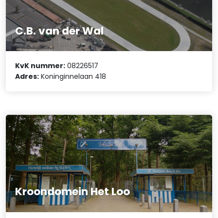
C.B. van der Wal
KvK nummer:
08226517
Adres:
Koninginnelaan 418
Kroondomein Het Loo