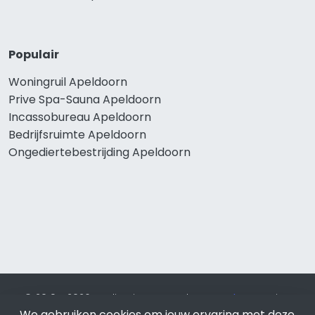
Populair
Woningruil Apeldoorn
Prive Spa-Sauna Apeldoorn
Incassobureau Apeldoorn
Bedrijfsruimte Apeldoorn
Ongediertebestrijding Apeldoorn
© 2019 - 2026 Realisatie en SEO door
SEO-bureau
Lion
We gebruiken cookies om jouw ervaring met deze
Internet. Betaal alleen voor bewezen resultaten?
SEO