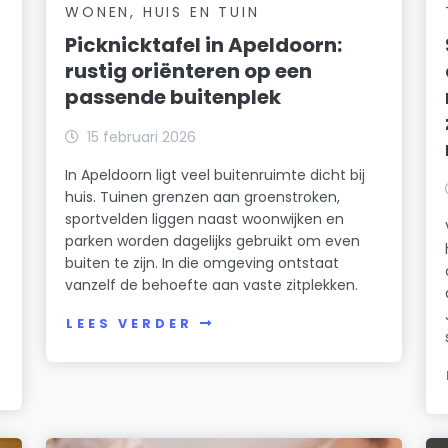
WONEN, HUIS EN TUIN
Picknicktafel in Apeldoorn:
rustig oriënteren op een
passende buitenplek
15 februari 2026
In Apeldoorn ligt veel buitenruimte dicht bij
huis. Tuinen grenzen aan groenstroken,
sportvelden liggen naast woonwijken en
parken worden dagelijks gebruikt om even
buiten te zijn. In die omgeving ontstaat
vanzelf de behoefte aan vaste zitplekken.
LEES VERDER