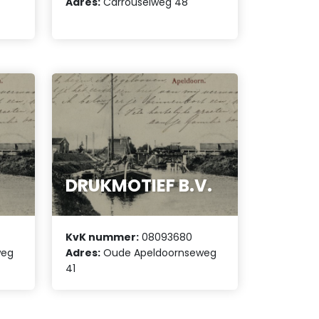
Adres:
Carrouselweg 48
DRUKMOTIEF B.V.
KvK nummer:
08093680
weg
Adres:
Oude Apeldoornseweg
41