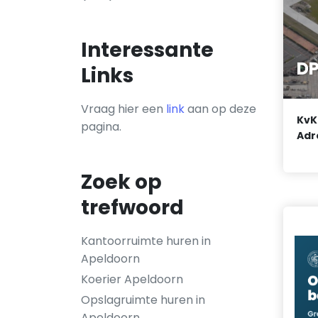
Interessante
DP
Links
Vraag hier een
link
aan op deze
KvK
pagina.
Adr
Zoek op
trefwoord
Kantoorruimte huren in
Apeldoorn
Koerier Apeldoorn
Opslagruimte huren in
Apeldoorn