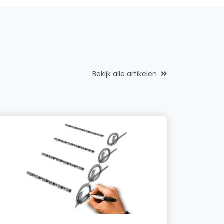
Bekijk alle artikelen