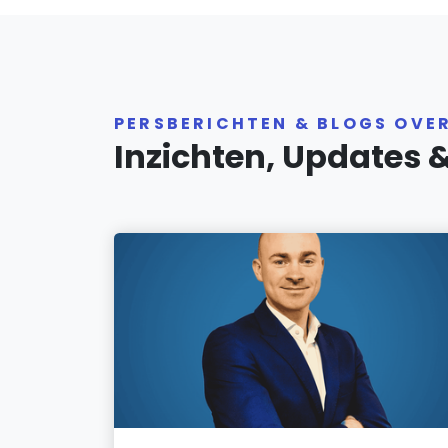
PERSBERICHTEN & BLOGS OVE
Inzichten, Updates 