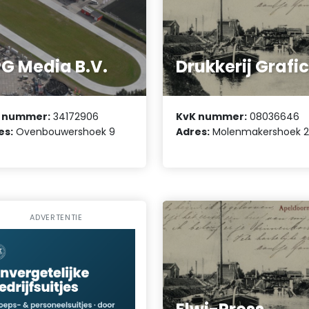
G Media B.V.
Drukkerij Grafi
 nummer:
34172906
KvK nummer:
08036646
es:
Ovenbouwershoek 9
Adres:
Molenmakershoek 
ADVERTENTIE