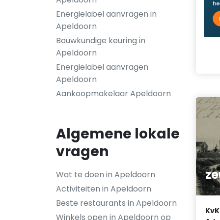
Energielabel aanvragen in
Apeldoorn
Bouwkundige keuring in
Apeldoorn
Energielabel aanvragen
Apeldoorn
Aankoopmakelaar Apeldoorn
Algemene lokale
vragen
z
Wat te doen in Apeldoorn
Activiteiten in Apeldoorn
Beste restaurants in Apeldoorn
KvK
Winkels open in Apeldoorn op