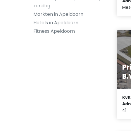
Adr
zondag
Mes
Markten in Apeldoorn
Hotels in Apeldoorn
Fitness Apeldoorn
Pr
B.
KvK
Adr
41