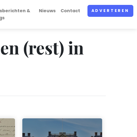
sberichten &
Nieuws
Contact
ADVERTEREN
gs
en (rest) in