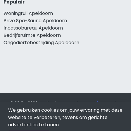
Populair
Woningruil Apeldoorn
Prive Spa-Sauna Apeldoorn
Incassobureau Apeldoorn
Bedrijfsruimte Apeldoorn
Ongediertebestrijding Apeldoorn
© 2019 - 2026 Realisatie en SEO door
SEO-bureau
Lion
We gebruiken cookies om jouw ervaring met deze
Internet. Betaal alleen voor bewezen resultaten?
SEO
optimalisatie No Cure No Pay
.
Apeldoorn
is onderdeel van
website te verbeteren, tevens om gerichte
Lion Internet.
advertenties te tonen.