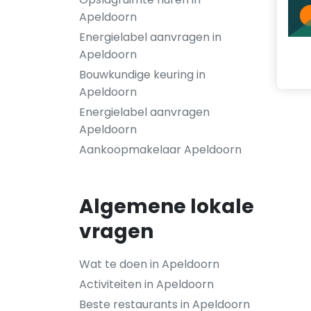
Apeldoorn
Energielabel aanvragen in
Apeldoorn
Bouwkundige keuring in
Apeldoorn
Energielabel aanvragen
Apeldoorn
Aankoopmakelaar Apeldoorn
Algemene lokale
vragen
Wat te doen in Apeldoorn
Activiteiten in Apeldoorn
Beste restaurants in Apeldoorn