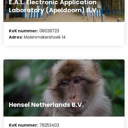
E.A.L. Electronic Application
Laboratory (Apeldoorn) B.V.
KvK nummer:
08028723
Adres:
Molenmakershoek 14
Hensel Netherlands B.V.
KvK nummer:
78253403