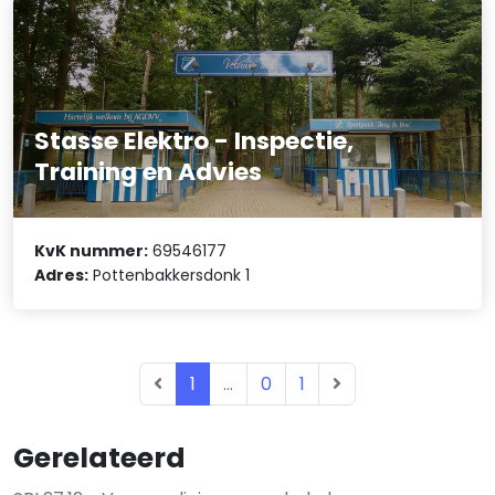
Stasse Elektro - Inspectie,
Training en Advies
KvK nummer:
69546177
Adres:
Pottenbakkersdonk 1
1
...
0
1
Gerelateerd