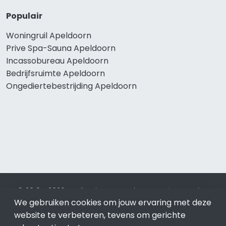
Populair
Woningruil Apeldoorn
Prive Spa-Sauna Apeldoorn
Incassobureau Apeldoorn
Bedrijfsruimte Apeldoorn
Ongediertebestrijding Apeldoorn
© 2019 - 2026 Realisatie en SEO door
SEO-bureau
Lion
We gebruiken cookies om jouw ervaring met deze
Internet. Betaal alleen voor bewezen resultaten?
SEO
optimalisatie No Cure No Pay
.
Apeldoorn
is onderdeel van
website te verbeteren, tevens om gerichte
Lion Internet.