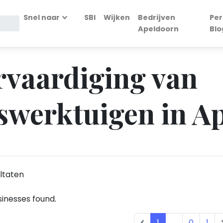
Snel naar
SBI
Wijken
Bedrijven
Per
Apeldoorn
Blo
ervaardiging van
swerktuigen in A
ltaten
inesses found.
1
...
0
1