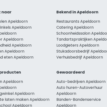
t naar
Bekend in Apeldoorn
holen Apeldoorn
Restaurants Apeldoorn
winkels Apeldoorn
Catering Apeldoorn
Apeldoorn
Schoonheidssalon Apeldoo
r Apeldoorn
Tandartspraktijken Apeld
dheid Apeldoorn
Loodgieters Apeldoorn
len Apeldoorn
Stukadoorsbedrijf Apeldoo
d eten Apeldoorn
Verhuisbedrijf Apeldoorn
producten
Gewaardeerd
n Apeldoorn
Auto-bedrijven Apeldoorn
peldoorn
Auto huren-Autoverhuur
ngwinkel Apeldoorn
Apeldoorn
te laten maken Apeldoorn
Banden-Bandenservice
school Apeldoorn
Apeldoorn