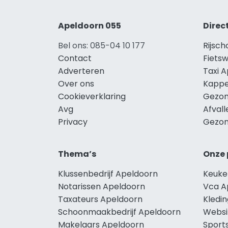
Apeldoorn 055
Direc
Bel ons: 085-04 10 177
Rijsc
Contact
Fiets
Adverteren
Taxi 
Over ons
Kappe
Cookieverklaring
Gezon
Avg
Afval
Privacy
Gezon
Thema’s
Onze 
Klussenbedrijf Apeldoorn
Keuke
Notarissen Apeldoorn
Vca A
Taxateurs Apeldoorn
Kledi
Schoonmaakbedrijf Apeldoorn
Websi
Makelaars Apeldoorn
Sport