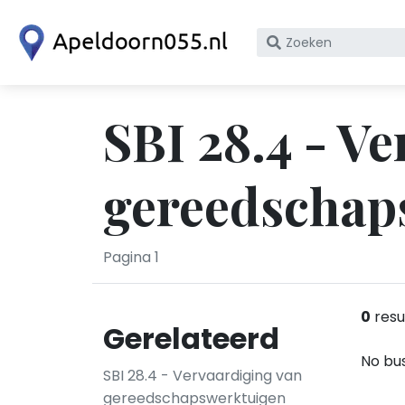
Zoek
op
bedrijfsnaam
of
SBI 28.4 - V
KvK
nummer
gereedschap
Pagina 1
0
resu
Gerelateerd
No bus
SBI 28.4 - Vervaardiging van
gereedschapswerktuigen