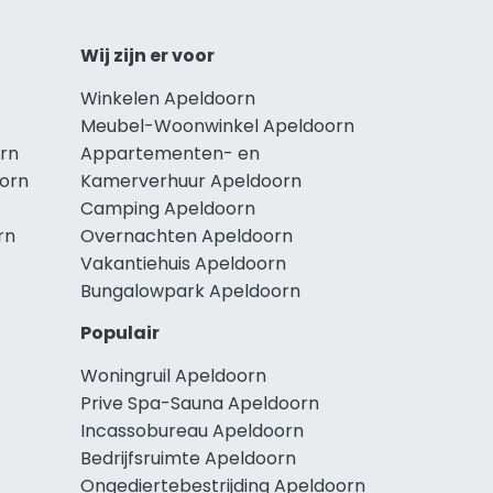
Wij zijn er voor
Winkelen Apeldoorn
Meubel-Woonwinkel Apeldoorn
rn
Appartementen- en
oorn
Kamerverhuur Apeldoorn
Camping Apeldoorn
rn
Overnachten Apeldoorn
Vakantiehuis Apeldoorn
Bungalowpark Apeldoorn
Populair
Woningruil Apeldoorn
Prive Spa-Sauna Apeldoorn
Incassobureau Apeldoorn
Bedrijfsruimte Apeldoorn
Ongediertebestrijding Apeldoorn