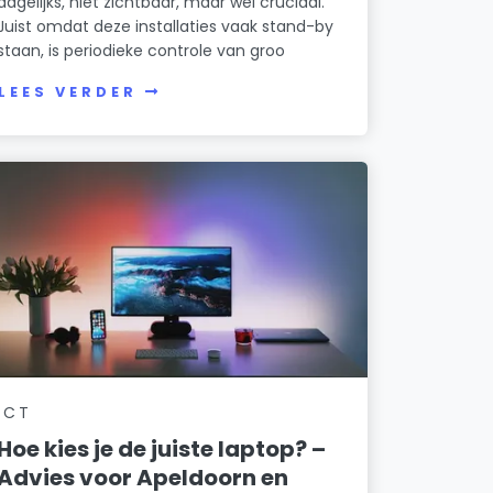
dagelijks, niet zichtbaar, maar wel cruciaal.
Juist omdat deze installaties vaak stand-by
staan, is periodieke controle van groo
LEES VERDER
ICT
Hoe kies je de juiste laptop? –
Advies voor Apeldoorn en