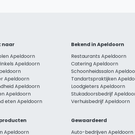
t naar
Bekend in Apeldoorn
holen Apeldoorn
Restaurants Apeldoorn
winkels Apeldoorn
Catering Apeldoorn
Apeldoorn
Schoonheidssalon Apeldoo
r Apeldoorn
Tandartspraktijken Apeld
dheid Apeldoorn
Loodgieters Apeldoorn
len Apeldoorn
Stukadoorsbedrijf Apeldoo
d eten Apeldoorn
Verhuisbedrijf Apeldoorn
producten
Gewaardeerd
n Apeldoorn
Auto-bedrijven Apeldoorn