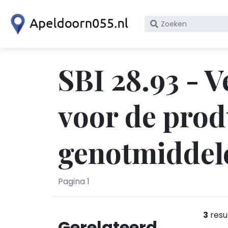
Zoek
op
bedrijfsnaam
of
SBI 28.93 - 
KvK
nummer
voor de prod
genotmiddel
Pagina 1
3
resu
Gerelateerd