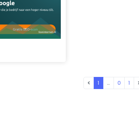
1
...
0
1