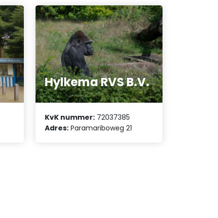
Hylkema RVS B.V.
KvK nummer:
72037385
Adres:
Paramariboweg 21