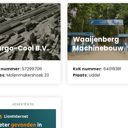
Waaijenberg
rgo-Cool B.V.
Machinebouw
 nummer:
57299706
KvK nummer:
64019381
es:
Molenmakershoek 33
Plaats:
Uddel
ADVERTENTIE