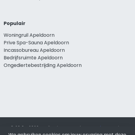
Populair
Woningruil Apeldoorn
Prive Spa-Sauna Apeldoorn
Incassobureau Apeldoorn
Bedrijfsruimte Apeldoorn
Ongediertebestrijding Apeldoorn
© 2019 - 2026 Realisatie en SEO door
SEO-bureau
Lion
We gebruiken cookies om jouw ervaring met deze
Internet. Betaal alleen voor bewezen resultaten?
SEO