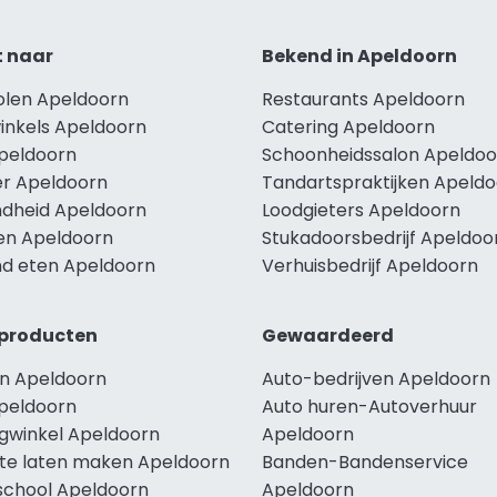
t naar
Bekend in Apeldoorn
holen Apeldoorn
Restaurants Apeldoorn
winkels Apeldoorn
Catering Apeldoorn
Apeldoorn
Schoonheidssalon Apeldoo
r Apeldoorn
Tandartspraktijken Apeld
dheid Apeldoorn
Loodgieters Apeldoorn
len Apeldoorn
Stukadoorsbedrijf Apeldoo
d eten Apeldoorn
Verhuisbedrijf Apeldoorn
producten
Gewaardeerd
n Apeldoorn
Auto-bedrijven Apeldoorn
peldoorn
Auto huren-Autoverhuur
ngwinkel Apeldoorn
Apeldoorn
te laten maken Apeldoorn
Banden-Bandenservice
school Apeldoorn
Apeldoorn