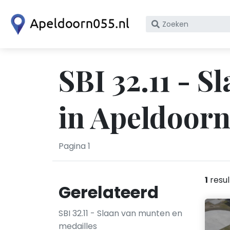
Zoek
op
bedrijfsnaam
of
SBI 32.11 - 
KvK
nummer
in Apeldoor
Pagina 1
1
resul
Gerelateerd
SBI 32.11 - Slaan van munten en
medailles