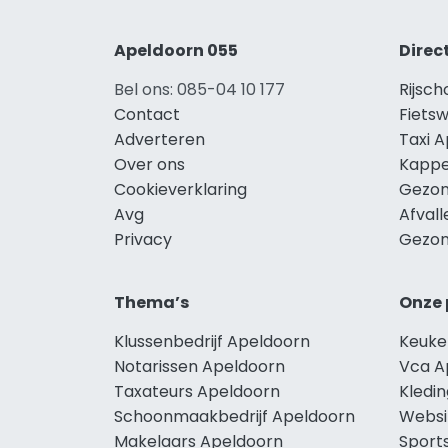
Apeldoorn 055
Direc
Bel ons: 085-04 10 177
Rijsc
Contact
Fiets
Adverteren
Taxi 
Over ons
Kappe
Cookieverklaring
Gezon
Avg
Afval
Privacy
Gezon
Thema’s
Onze 
Klussenbedrijf Apeldoorn
Keuke
Notarissen Apeldoorn
Vca A
Taxateurs Apeldoorn
Kledi
Schoonmaakbedrijf Apeldoorn
Websi
Makelaars Apeldoorn
Sport