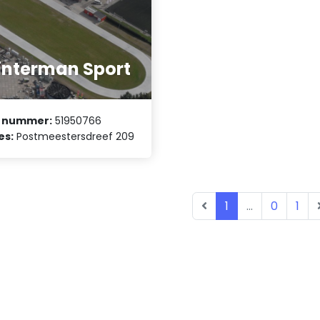
nterman Sport
 nummer:
51950766
es:
Postmeestersdreef 209
1
...
0
1