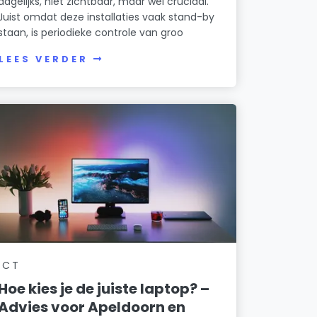
dagelijks, niet zichtbaar, maar wel cruciaal.
Juist omdat deze installaties vaak stand-by
staan, is periodieke controle van groo
LEES VERDER
ICT
Hoe kies je de juiste laptop? –
Advies voor Apeldoorn en