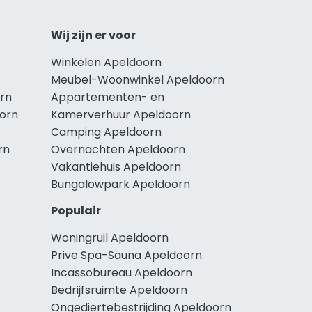
Wij zijn er voor
Winkelen Apeldoorn
Meubel-Woonwinkel Apeldoorn
rn
Appartementen- en
oorn
Kamerverhuur Apeldoorn
Camping Apeldoorn
rn
Overnachten Apeldoorn
Vakantiehuis Apeldoorn
Bungalowpark Apeldoorn
Populair
Woningruil Apeldoorn
Prive Spa-Sauna Apeldoorn
Incassobureau Apeldoorn
Bedrijfsruimte Apeldoorn
Ongediertebestrijding Apeldoorn