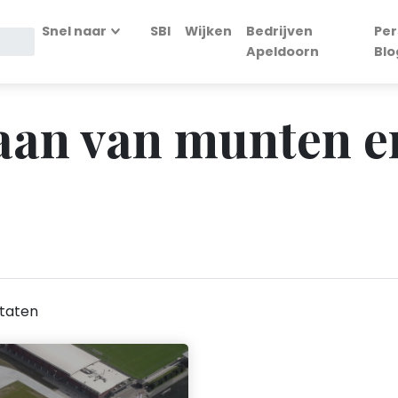
Snel naar
SBI
Wijken
Bedrijven
Per
Apeldoorn
Blo
Slaan van munten e
n
taten