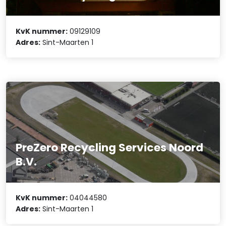
KvK nummer:
09129109
Adres:
Sint-Maarten 1
PreZero Recycling Services Noord
B.V.
KvK nummer:
04044580
Adres:
Sint-Maarten 1