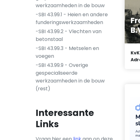
werkzaamheden in de bouw
-SBI 43.99.1 - Heien en andere
Fr
funderingswerkzaamheden
B.
-SBI 43.99.2 - Vlechten van
betonstaal
-SBI 43.99.3 - Metselen en
KvK
voegen
Adr
-SBI 43.99.9 - Overige
gespecialiseerde
werkzaamheden in de bouw
(rest)
Interessante
Links
Vraag hier een
link
aan op deze