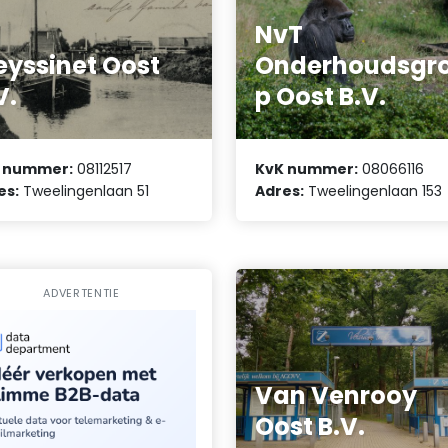
NvT
eyssinet Oost
Onderhoudsgr
V.
p Oost B.V.
 nummer:
08112517
KvK nummer:
08066116
es:
Tweelingenlaan 51
Adres:
Tweelingenlaan 153
ADVERTENTIE
Van Venrooy
Oost B.V.