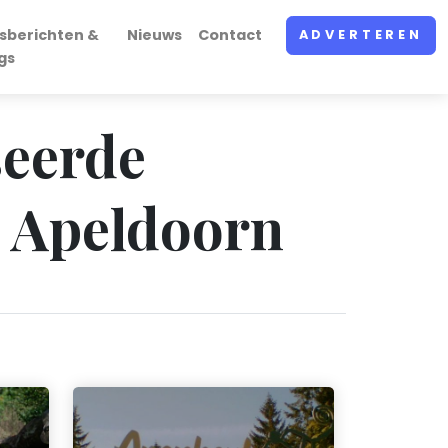
sberichten &
Nieuws
Contact
ADVERTEREN
gs
seerde
 Apeldoorn