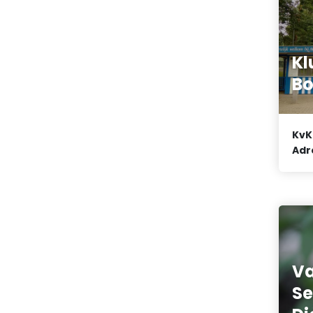
Kl
B
KvK
Adr
Va
Se