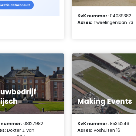
KvK nummer:
04039382
Adres:
Tweelingenlaan 73
uwbedrijf
ijsch
Making Events
 nummer:
08127982
KvK nummer:
85313246
es:
Dokter J. van
Adres:
Voshuizen 16