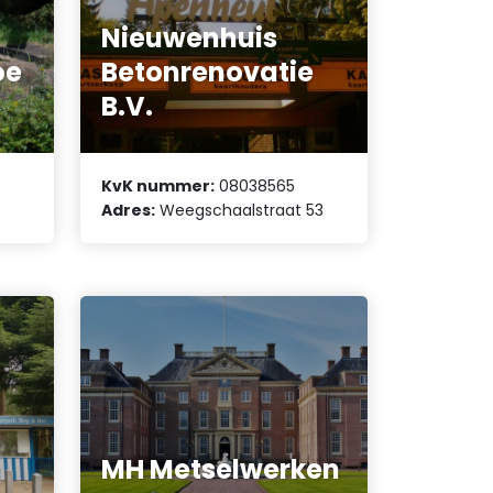
Nieuwenhuis
oe
Betonrenovatie
B.V.
KvK nummer:
08038565
Adres:
Weegschaalstraat 53
MH Metselwerken