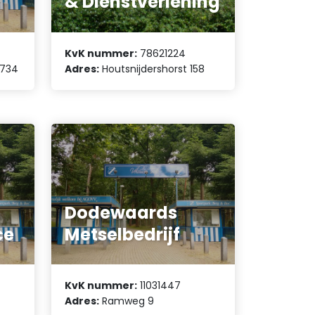
& Dienstverlening
KvK nummer:
78621224
 734
Adres:
Houtsnijdershorst 158
Dodewaards
ce
Metselbedrijf
KvK nummer:
11031447
Adres:
Ramweg 9