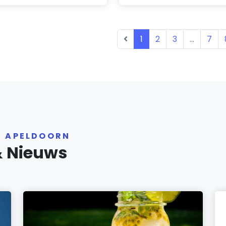
1
2
3
...
7
R APELDOORN
& Nieuws