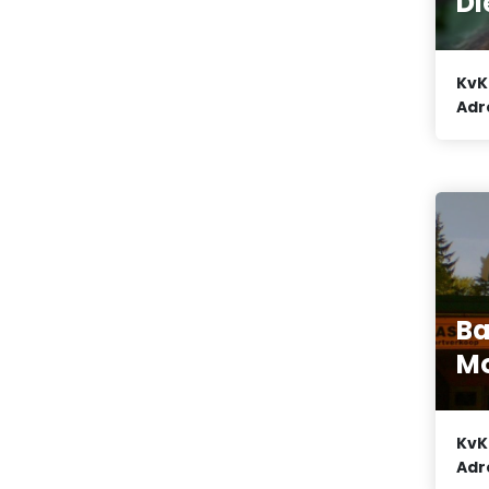
Di
KvK
Adr
Ba
M
KvK
Adr