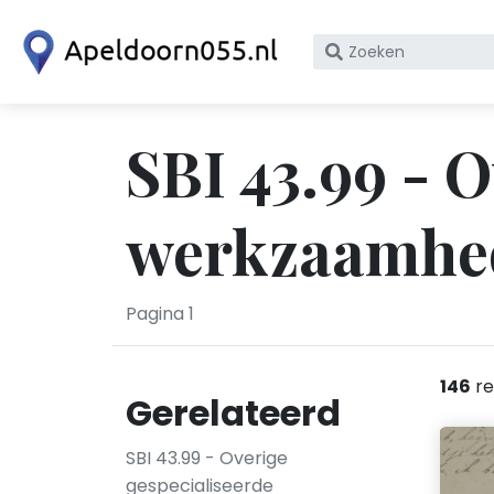
Zoek
op
bedrijfsnaam
of
SBI 43.99 - 
KvK
nummer
werkzaamhed
Pagina 1
146
re
Gerelateerd
SBI 43.99 - Overige
gespecialiseerde