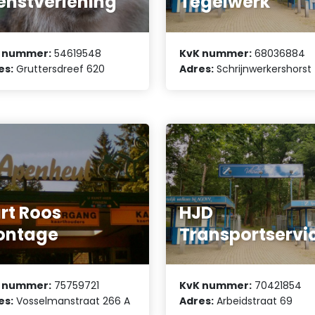
enstverlening
Tegelwerk
 nummer:
54619548
KvK nummer:
68036884
es:
Gruttersdreef 620
Adres:
Schrijnwerkershorst
rt Roos
HJD
ontage
Transportservi
 nummer:
75759721
KvK nummer:
70421854
es:
Vosselmanstraat 266 A
Adres:
Arbeidstraat 69