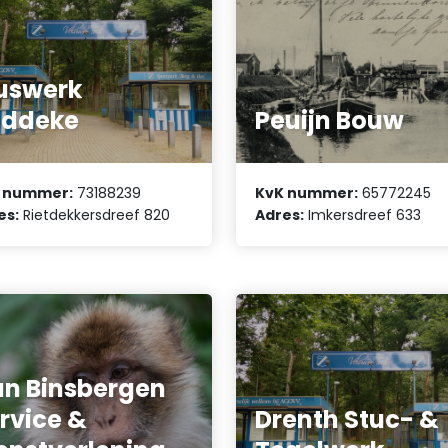
uswerk
oddeke
Peuijn Bouw
 nummer:
73188239
KvK nummer:
65772245
es:
Rietdekkersdreef 820
Adres:
Imkersdreef 633
n Binsbergen
rvice &
Drenth Stuc- &