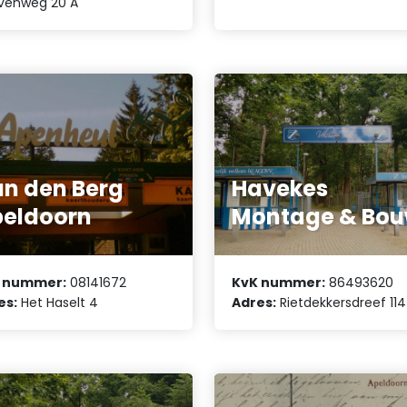
venweg 20 A
n den Berg
Havekes
eldoorn
Montage & Bo
 nummer:
08141672
KvK nummer:
86493620
es:
Het Haselt 4
Adres:
Rietdekkersdreef 114