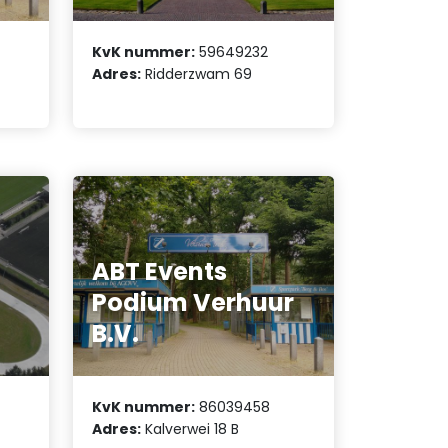
KvK nummer:
59649232
Adres:
Ridderzwam 69
ABT Events
Podium Verhuur
B.V.
KvK nummer:
86039458
Adres:
Kalverwei 18 B