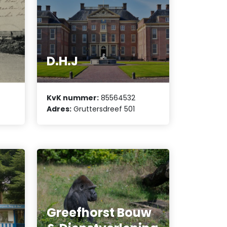
D.H.J
KvK nummer:
85564532
Adres:
Gruttersdreef 501
Greefhorst Bouw