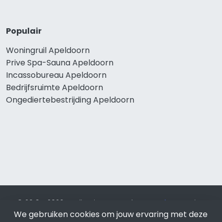
Populair
Woningruil Apeldoorn
Prive Spa-Sauna Apeldoorn
Incassobureau Apeldoorn
Bedrijfsruimte Apeldoorn
Ongediertebestrijding Apeldoorn
© 2019 - 2026 Realisatie en SEO door
SEO-bureau
Lion
We gebruiken cookies om jouw ervaring met deze
Internet. Betaal alleen voor bewezen resultaten?
SEO