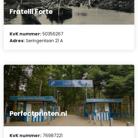
Fratelli Forte
KvK nummer:
50356267
Adres:
Seringenlaan 21 A
Perfectprinten.nl
KvK nummer:
76987221