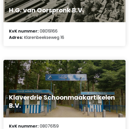
H.G. van Oorspronk B.V.
KvK nummer:
08019166
Adres:
Klarenbeekseweg 16
Klaverdrie Schoonmaakartikelen
B.V.
KvK nummer:
08076159