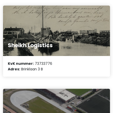
Sheikh Logistics
KvK nummer:
73733776
Adres:
Brinklaan 3 B