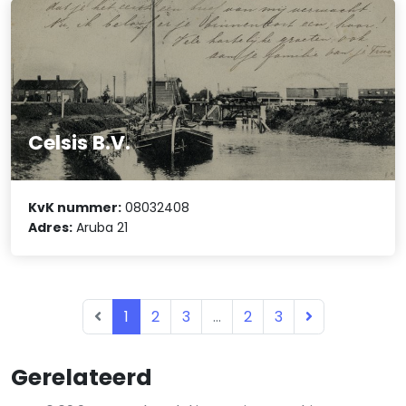
Celsis B.V.
KvK nummer:
08032408
Adres:
Aruba 21
1
2
3
...
2
3
Gerelateerd