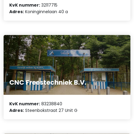
KvK nummer:
32117715
Adres:
Koninginnelaan 40 a
CNC Freestechniek B.V.
KvK nummer:
83238840
Adres:
Steenbokstraat 27 Unit G