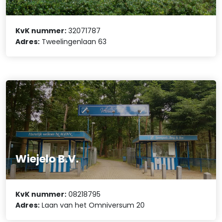
KvK nummer:
32071787
Adres:
Tweelingenlaan 63
Wiejelo B.V.
KvK nummer:
08218795
Adres:
Laan van het Omniversum 20