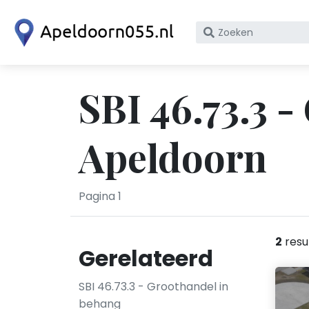
Zoek
op
bedrijfsnaam
of
SBI 46.73.3 
KvK
nummer
Apeldoorn
Pagina 1
2
resu
Gerelateerd
SBI 46.73.3 - Groothandel in
behang