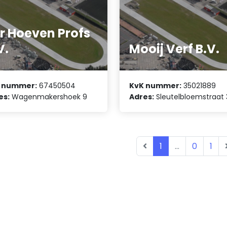
r Hoeven Profs
V.
Mooij Verf B.V.
 nummer:
67450504
KvK nummer:
35021889
es:
Wagenmakershoek 9
Adres:
Sleutelbloemstraat 
1
...
0
1