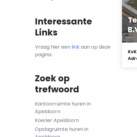
Te
Interessante
B.
Links
Vraag hier een
link
aan op deze
KvK
pagina.
Adr
Zoek op
trefwoord
Kantoorruimte huren in
Apeldoorn
Koerier Apeldoorn
Opslagruimte huren in
Apeldoorn