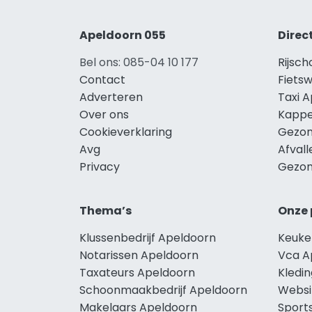
Apeldoorn 055
Direc
Bel ons: 085-04 10 177
Rijsc
Contact
Fiets
Adverteren
Taxi 
Over ons
Kappe
Cookieverklaring
Gezon
Avg
Afval
Privacy
Gezon
Thema’s
Onze 
Klussenbedrijf Apeldoorn
Keuke
Notarissen Apeldoorn
Vca A
Taxateurs Apeldoorn
Kledi
Schoonmaakbedrijf Apeldoorn
Websi
Makelaars Apeldoorn
Sport