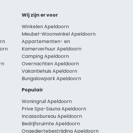
Wij zijn er voor
Winkelen Apeldoorn
Meubel-Woonwinkel Apeldoorn
rn
Appartementen- en
oorn
Kamerverhuur Apeldoorn
Camping Apeldoorn
rn
Overnachten Apeldoorn
Vakantiehuis Apeldoorn
Bungalowpark Apeldoorn
Populair
Woningruil Apeldoorn
Prive Spa-Sauna Apeldoorn
Incassobureau Apeldoorn
Bedrijfsruimte Apeldoorn
Ongediertebestrijding Apeldoorn