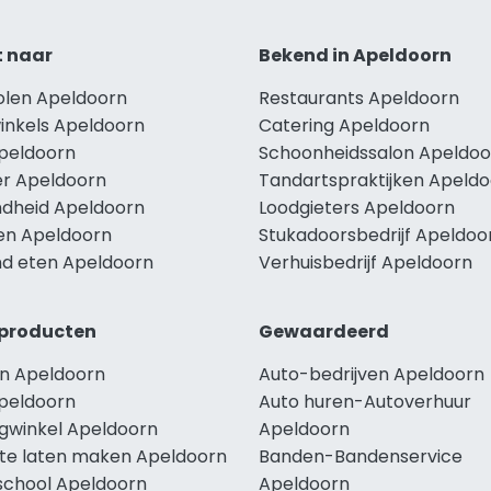
t naar
Bekend in Apeldoorn
holen Apeldoorn
Restaurants Apeldoorn
winkels Apeldoorn
Catering Apeldoorn
Apeldoorn
Schoonheidssalon Apeldoo
r Apeldoorn
Tandartspraktijken Apeld
dheid Apeldoorn
Loodgieters Apeldoorn
len Apeldoorn
Stukadoorsbedrijf Apeldoo
d eten Apeldoorn
Verhuisbedrijf Apeldoorn
producten
Gewaardeerd
n Apeldoorn
Auto-bedrijven Apeldoorn
peldoorn
Auto huren-Autoverhuur
ngwinkel Apeldoorn
Apeldoorn
te laten maken Apeldoorn
Banden-Bandenservice
school Apeldoorn
Apeldoorn