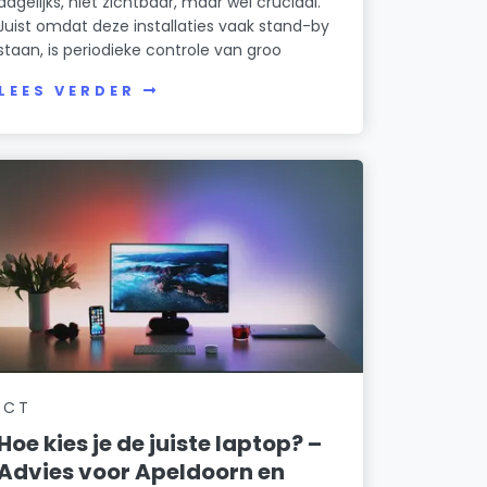
dagelijks, niet zichtbaar, maar wel cruciaal.
Juist omdat deze installaties vaak stand-by
staan, is periodieke controle van groo
LEES VERDER
ICT
Hoe kies je de juiste laptop? –
Advies voor Apeldoorn en