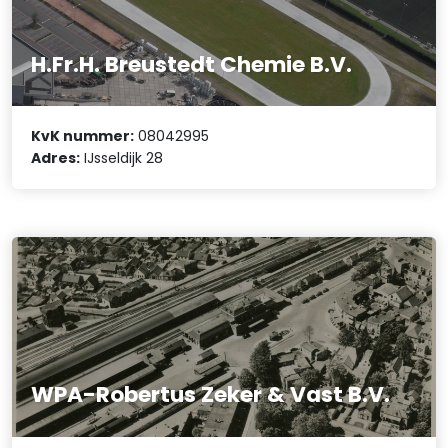
H.Fr.H. Breustedt Chemie B.V.
KvK nummer:
08042995
Adres:
IJsseldijk 28
WPA-Robertus Zeker & Vast B.V.