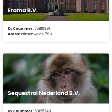
Erama B.V.
KvK nummer:
75810891
Adres:
Prinsenweide 79 A
Sequestrol Nederland B.V.
KvK nummer:
69815240