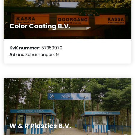
Color Coating B.V.
KvK nummer:
57359970
Adres:
Schumanpark 9
W & R Plastics B.V.