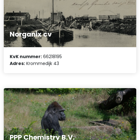
Norganix cv
KvK nummer:
66218195
Adres:
Krommedijk 43
PPP Chemistry B.V.