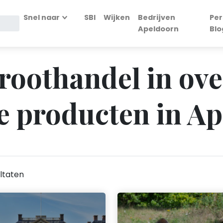
Snel naar
SBI
Wijken
Bedrijven
Per
Apeldoorn
Blo
Groothandel in ove
e producten in A
ltaten