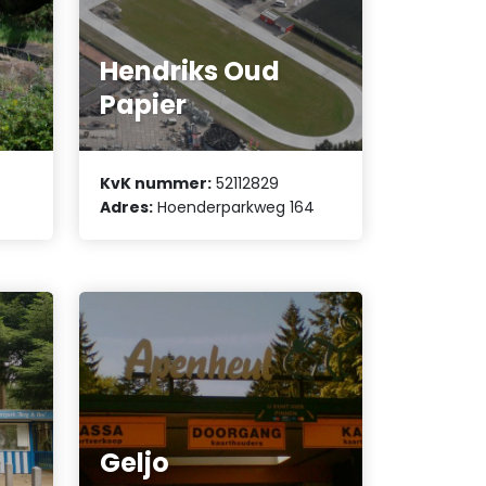
Hendriks Oud
Papier
KvK nummer:
52112829
Adres:
Hoenderparkweg 164
Geljo