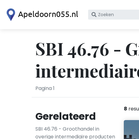
Zoek
op
bedrijfsnaam
of
SBI 46.76 - 
KvK
nummer
intermediair
Pagina 1
8
resu
Gerelateerd
SBI 46.76 - Groothandel in
overige intermediaire producten