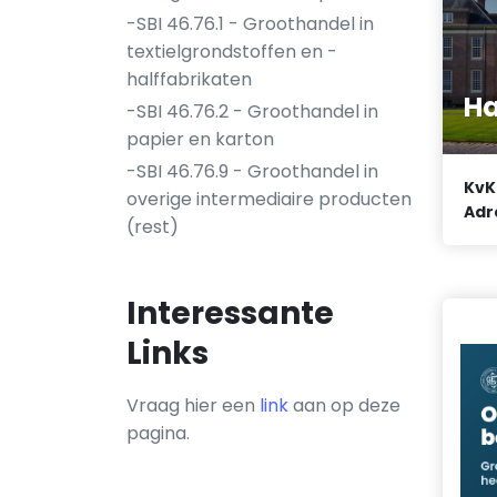
-SBI 46.76.1 - Groothandel in
textielgrondstoffen en -
halffabrikaten
Ha
-SBI 46.76.2 - Groothandel in
papier en karton
-SBI 46.76.9 - Groothandel in
KvK
overige intermediaire producten
Adr
(rest)
Interessante
Links
Vraag hier een
link
aan op deze
pagina.