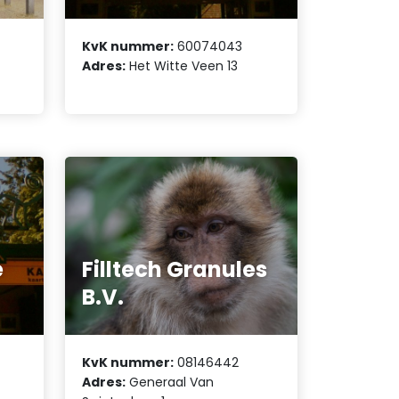
KvK nummer:
60074043
Adres:
Het Witte Veen 13
e
Filltech Granules
B.V.
KvK nummer:
08146442
Adres:
Generaal Van