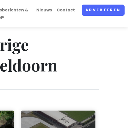
sberichten &
Nieuws
Contact
ADVERTEREN
gs
rige
peldoorn