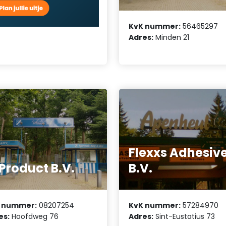
KvK nummer:
56465297
Adres:
Minden 21
Flexxs Adhesiv
 Product B.V.
B.V.
 nummer:
08207254
KvK nummer:
57284970
es:
Hoofdweg 76
Adres:
Sint-Eustatius 73