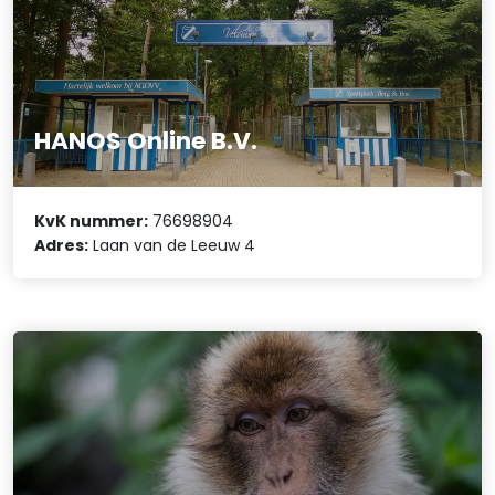
HANOS Online B.V.
KvK nummer:
76698904
Adres:
Laan van de Leeuw 4