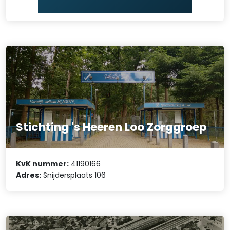
Stichting 's Heeren Loo Zorggroep
KvK nummer:
41190166
Adres:
Snijdersplaats 106