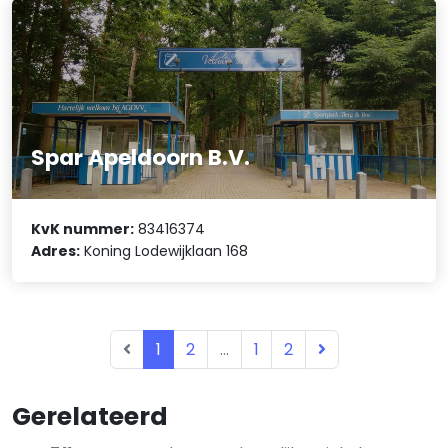
Spar Apeldoorn B.V.
KvK nummer:
83416374
Adres:
Koning Lodewijklaan 168
1
2
...
1
2
Gerelateerd